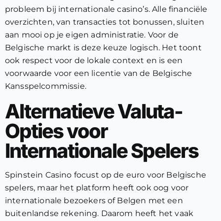
probleem bij internationale casino’s. Alle financiële
overzichten, van transacties tot bonussen, sluiten
aan mooi op je eigen administratie. Voor de
Belgische markt is deze keuze logisch. Het toont
ook respect voor de lokale context en is een
voorwaarde voor een licentie van de Belgische
Kansspelcommissie.
Alternatieve Valuta-
Opties voor
Internationale Spelers
Spinstein Casino focust op de euro voor Belgische
spelers, maar het platform heeft ook oog voor
internationale bezoekers of Belgen met een
buitenlandse rekening. Daarom heeft het vaak