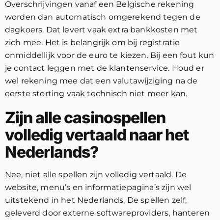
Overschrijvingen vanaf een Belgische rekening
worden dan automatisch omgerekend tegen de
dagkoers. Dat levert vaak extra bankkosten met
zich mee. Het is belangrijk om bij registratie
onmiddellijk voor de euro te kiezen. Bij een fout kun
je contact leggen met de klantenservice. Houd er
wel rekening mee dat een valutawijziging na de
eerste storting vaak technisch niet meer kan.
Zijn alle casinospellen
volledig vertaald naar het
Nederlands?
Nee, niet alle spellen zijn volledig vertaald. De
website, menu’s en informatiepagina’s zijn wel
uitstekend in het Nederlands. De spellen zelf,
geleverd door externe softwareproviders, hanteren