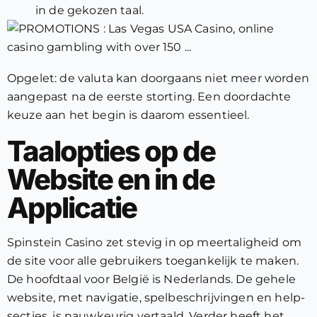
in de gekozen taal.
Opgelet: de valuta kan doorgaans niet meer worden
aangepast na de eerste storting. Een doordachte
keuze aan het begin is daarom essentieel.
Taalopties op de
Website en in de
Applicatie
Spinstein Casino zet stevig in op meertaligheid om
de site voor alle gebruikers toegankelijk te maken.
De hoofdtaal voor België is Nederlands. De gehele
website, met navigatie, spelbeschrijvingen en help-
secties, is nauwkeurig vertaald. Verder heeft het