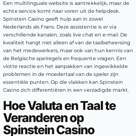
Een multilinguale website is aantrekkelijk, maar de
echte service komt naar voren uit de helpdesk.
Spinstein Casino geeft hulp aan in zowel
Nederlands als Frans. Deze assistentie is er via
verschillende kanalen, zoals live chat en e-mail. De
kwaliteit hangt niet alleen af van de taalbeheersing
van het medewerkers, maar ook van hun kennis van
de Belgische spelregels en frequente vragen. Een
vlotte reactie en het aanpakken van ingewikkelde
problemen in de moedertaal van de speler zijn
essentiële punten. Op die vlakken kan Spinstein
Casino zich differentiëren in een verzadigde markt.
Hoe Valuta en Taal te
Veranderen op
Spinstein Casino