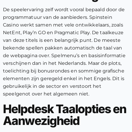
De speelervaring zelf wordt vooral bepaald door de
programmatuur van de aanbieders. Spinstein
Casino werkt samen met vele ontwikkelaars, zoals
NetEnt, Play’n GO en Pragmatic Play. De taalkeuze
van deze titels is een belangrijk punt. De meeste
bekende spellen pakken automatisch de taal van
de webpagina over. Spelmenu’s en basisinformatie
verschijnen dan in het Nederlands. Maar de plots,
toelichting bij bonusrondes en sommige grafische
elementen zijn geregeld enkel in het Engels. Dit is
gebruikelijk in de sector en verstoort het
speelgenot over het algemeen niet.
Helpdesk Taalopties en
Aanwezigheid