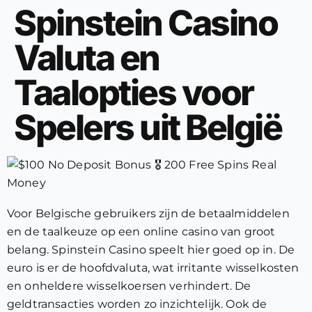
Spinstein Casino
Valuta en
Taalopties voor
Spelers uit België
Voor Belgische gebruikers zijn de betaalmiddelen
en de taalkeuze op een online casino van groot
belang. Spinstein Casino speelt hier goed op in. De
euro is er de hoofdvaluta, wat irritante wisselkosten
en onheldere wisselkoersen verhindert. De
geldtransacties worden zo inzichtelijk. Ook de