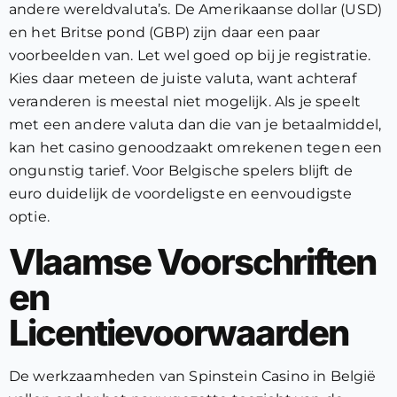
andere wereldvaluta’s. De Amerikaanse dollar (USD)
en het Britse pond (GBP) zijn daar een paar
voorbeelden van. Let wel goed op bij je registratie.
Kies daar meteen de juiste valuta, want achteraf
veranderen is meestal niet mogelijk. Als je speelt
met een andere valuta dan die van je betaalmiddel,
kan het casino genoodzaakt omrekenen tegen een
ongunstig tarief. Voor Belgische spelers blijft de
euro duidelijk de voordeligste en eenvoudigste
optie.
Vlaamse Voorschriften
en
Licentievoorwaarden
De werkzaamheden van Spinstein Casino in België