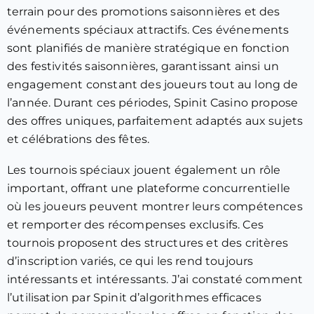
terrain pour des promotions saisonnières et des
événements spéciaux attractifs. Ces événements
sont planifiés de manière stratégique en fonction
des festivités saisonnières, garantissant ainsi un
engagement constant des joueurs tout au long de
l’année. Durant ces périodes, Spinit Casino propose
des offres uniques, parfaitement adaptés aux sujets
et célébrations des fêtes.
Les tournois spéciaux jouent également un rôle
important, offrant une plateforme concurrentielle
où les joueurs peuvent montrer leurs compétences
et remporter des récompenses exclusifs. Ces
tournois proposent des structures et des critères
d’inscription variés, ce qui les rend toujours
intéressants et intéressants. J’ai constaté comment
l’utilisation par Spinit d’algorithmes efficaces