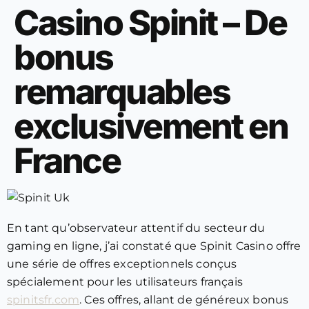
Casino Spinit – De
bonus
remarquables
exclusivement en
France
En tant qu’observateur attentif du secteur du
gaming en ligne, j’ai constaté que Spinit Casino offre
une série de offres exceptionnels conçus
spécialement pour les utilisateurs français
spinitsfr.com
. Ces offres, allant de généreux bonus