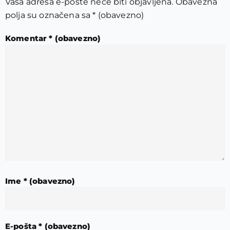
Vaša adresa e-pošte neće biti objavljena.
Obavezna
polja su označena sa
* (obavezno)
Komentar
* (obavezno)
Ime
* (obavezno)
E-pošta
* (obavezno)