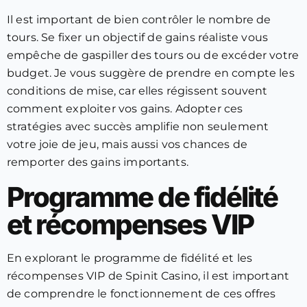
Il est important de bien contrôler le nombre de
tours. Se fixer un objectif de gains réaliste vous
empêche de gaspiller des tours ou de excéder votre
budget. Je vous suggère de prendre en compte les
conditions de mise, car elles régissent souvent
comment exploiter vos gains. Adopter ces
stratégies avec succès amplifie non seulement
votre joie de jeu, mais aussi vos chances de
remporter des gains importants.
Programme de fidélité
et récompenses VIP
En explorant le programme de fidélité et les
récompenses VIP de Spinit Casino, il est important
de comprendre le fonctionnement de ces offres