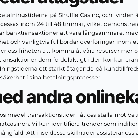
etalningstiderna på Shuffle Casino, och fynden ä
cessas inom 24 till 48 timmar, vilket demonstrer
rar banktransaktioner att vara långsammare, me
 och vanligtvis fullbordar överföringar inom ett
t ger oss friheten att komma åt våra resurser me
ransaktioner dem fördelaktigt i den konkurrerand
ingstiderna ett starkt åtagande på kundtillfredsst
säkerhet i sina betalningsprocesser.
ed andra onlinek
nos medel transaktionstider, låt oss ställa mot 
casinon. Vi kan identifiera trender som indikera
mångfald. Att inse dessa skillnader assisterar oss