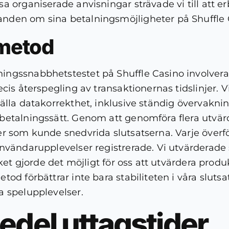
 organiserade anvisningar strävade vi till att erb
nden om sina betalningsmöjligheter på Shuffle 
metod
ingssnabbhetstestet på Shuffle Casino involver
cis återspegling av transaktionernas tidslinjer. 
älla datakorrekthet, inklusive ständig övervakni
betalningssätt. Genom att genomföra flera utvärd
er som kunde snedvrida slutsatserna. Varje överf
nvändarupplevelser registrerade. Vi utvärderade 
ket gjorde det möjligt för oss att utvärdera produ
od förbättrar inte bara stabiliteten i våra slutsa
a spelupplevelser.
edel uttagstider