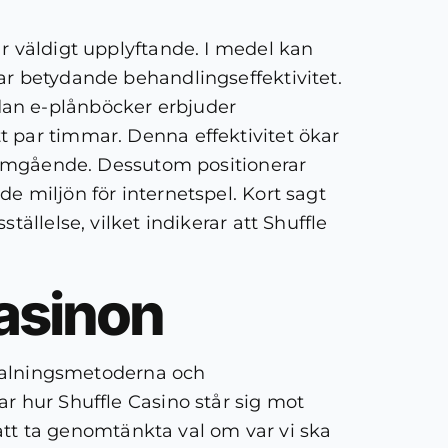
r väldigt upplyftande. I medel kan
ar betydande behandlingseffektivitet.
dan e-plånböcker erbjuder
 par timmar. Denna effektivitet ökar
r omgående. Dessutom positionerar
e miljön för internetspel. Kort sagt
ällelse, vilket indikerar att Shuffle
asinon
betalningsmetoderna och
r hur Shuffle Casino står sig mot
 att ta genomtänkta val om var vi ska