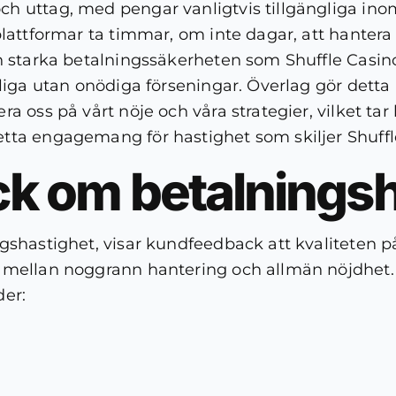
 uttag, med pengar vanligtvis tillgängliga inom 
lattformar ta timmar, om inte dagar, att hantera 
 starka betalningssäkerheten som Shuffle Casino t
gliga utan onödiga förseningar. Överlag gör detta
ra oss på vårt nöje och våra strategier, vilket t
tta engagemang för hastighet som skiljer Shuffle
k om betalningsh
gshastighet, visar kundfeedback att kvaliteten på
d mellan noggrann hantering och allmän nöjdhet.
der: