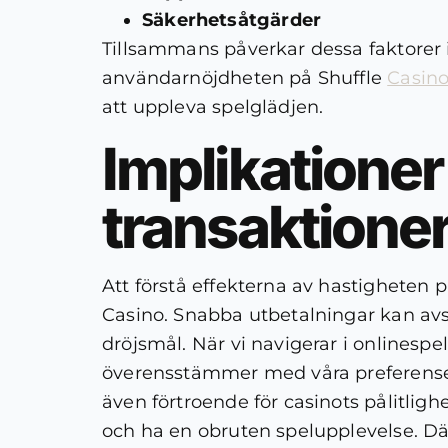
Säkerhetsåtgärder
Tillsammans påverkar dessa faktorer 
användarnöjdheten på Shuffle
Casin
att uppleva spelglädjen.
Implikationer
transaktione
Att förstå effekterna av hastigheten 
Casino. Snabba utbetalningar kan avsevä
dröjsmål. När vi navigerar i onlinesp
överensstämmer med våra preferenser. 
även förtroende för casinots pålitlighe
och ha en obruten spelupplevelse. Dä