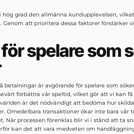
i hög grad den allmänna kundupplevelsen, vilket 
o
. Genom att prioritera dessa faktorer förstärker
 för spelare som
r
på betalningar är avgörande för spelare som söke
rt förbättra vår speltid, vilket gör att vi kan få 
elvärlden är det nödvändigt att bedöma hur skilda
Omedelbara transaktioner ökar inte bara vår tota
t. När processen förenklas blir vi i stånd att ta 
rför kan det att vara medveten om handläggnings