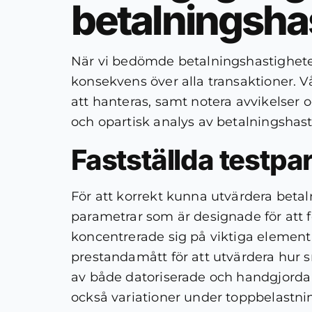
betalningsha
När vi bedömde betalningshastigheten 
konsekvens över alla transaktioner. V
att hanteras, samt notera avvikelser 
och opartisk analys av betalningshast
Fastställda testpa
För att korrekt kunna utvärdera betal
parametrar som är designade för att f
koncentrerade sig på viktiga element 
prestandamått för att utvärdera hur 
av både datoriserade och handgjorda t
också variationer under toppbelastning