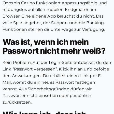
Oopspin Casino funktioniert anpassungsfähig und
reibungslos auf allen mobilen Endgeräten im
Browser. Eine eigene App brauchst du nicht. Das
volle Spielangebot, der Support und die Banking-
Funktionen stehen dir unterwegs zur Verfügung.
Was ist, wenn ich mein
Passwort nicht mehr weiß?
Kein Problem. Auf der Login-Seite entdeckst du den
Link “Passwort vergessen”. Klick ihn an und befolge
den Anweisungen. Du erhältst einen Link per E-
Mail, womit du ein neues Passwort festlegen
kannst. Aus Sicherheitsgründen dürfen wir
Passwörter nicht einsehen oder persönlich
zurücksetzen.