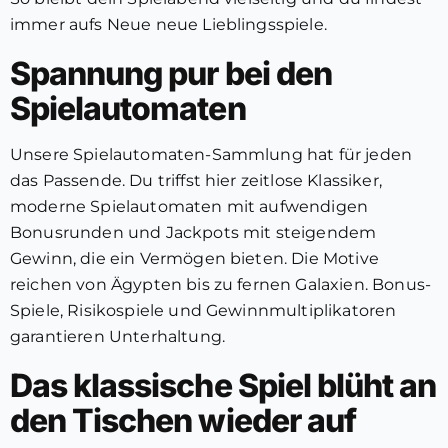
immer aufs Neue neue Lieblingsspiele.
Spannung pur bei den
Spielautomaten
Unsere Spielautomaten-Sammlung hat für jeden
das Passende. Du triffst hier zeitlose Klassiker,
moderne Spielautomaten mit aufwendigen
Bonusrunden und Jackpots mit steigendem
Gewinn, die ein Vermögen bieten. Die Motive
reichen von Ägypten bis zu fernen Galaxien. Bonus-
Spiele, Risikospiele und Gewinnmultiplikatoren
garantieren Unterhaltung.
Das klassische Spiel blüht an
den Tischen wieder auf