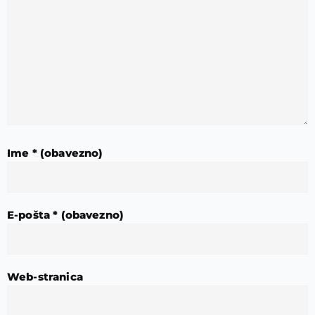
Ime
* (obavezno)
E-pošta
* (obavezno)
Web-stranica