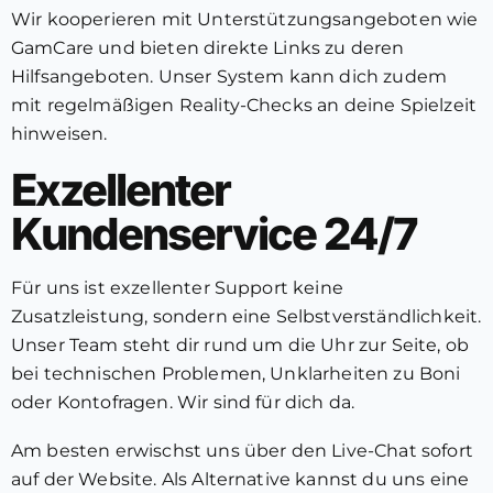
Wir kooperieren mit Unterstützungsangeboten wie
GamCare und bieten direkte Links zu deren
Hilfsangeboten. Unser System kann dich zudem
mit regelmäßigen Reality-Checks an deine Spielzeit
hinweisen.
Exzellenter
Kundenservice 24/7
Für uns ist exzellenter Support keine
Zusatzleistung, sondern eine Selbstverständlichkeit.
Unser Team steht dir rund um die Uhr zur Seite, ob
bei technischen Problemen, Unklarheiten zu Boni
oder Kontofragen. Wir sind für dich da.
Am besten erwischst uns über den Live-Chat sofort
auf der Website. Als Alternative kannst du uns eine