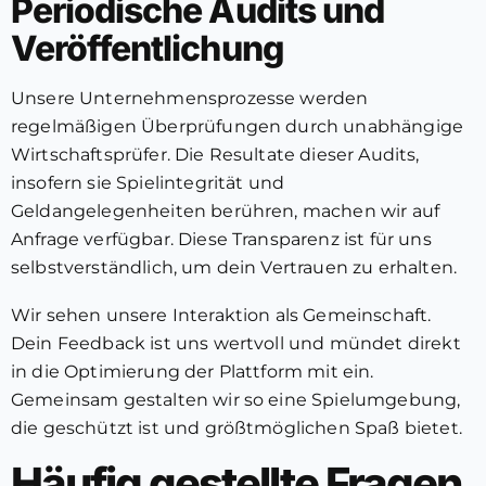
Periodische Audits und
Veröffentlichung
Unsere Unternehmensprozesse werden
regelmäßigen Überprüfungen durch unabhängige
Wirtschaftsprüfer. Die Resultate dieser Audits,
insofern sie Spielintegrität und
Geldangelegenheiten berühren, machen wir auf
Anfrage verfügbar. Diese Transparenz ist für uns
selbstverständlich, um dein Vertrauen zu erhalten.
Wir sehen unsere Interaktion als Gemeinschaft.
Dein Feedback ist uns wertvoll und mündet direkt
in die Optimierung der Plattform mit ein.
Gemeinsam gestalten wir so eine Spielumgebung,
die geschützt ist und größtmöglichen Spaß bietet.
Häufig gestellte Fragen