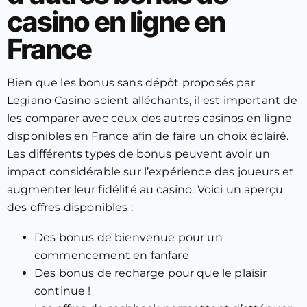
casino en ligne en
France
Bien que les bonus sans dépôt proposés par
Legiano Casino soient alléchants, il est important de
les comparer avec ceux des autres casinos en ligne
disponibles en France afin de faire un choix éclairé.
Les différents types de bonus peuvent avoir un
impact considérable sur l’expérience des joueurs et
augmenter leur fidélité au casino. Voici un aperçu
des offres disponibles :
Des bonus de bienvenue pour un
commencement en fanfare
Des bonus de recharge pour que le plaisir
continue !