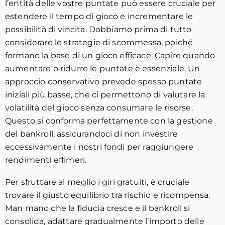
l’entità delle vostre puntate può essere cruciale per
estendere il tempo di gioco e incrementare le
possibilità di vincita. Dobbiamo prima di tutto
considerare le strategie di scommessa, poiché
formano la base di un gioco efficace. Capire quando
aumentare o ridurre le puntate è essenziale. Un
approccio conservativo prevede spesso puntate
iniziali più basse, che ci permettono di valutare la
volatilità del gioco senza consumare le risorse.
Questo si conforma perfettamente con la gestione
del bankroll, assicurandoci di non investire
eccessivamente i nostri fondi per raggiungere
rendimenti effimeri.
Per sfruttare al meglio i giri gratuiti, è cruciale
trovare il giusto equilibrio tra rischio e ricompensa.
Man mano che la fiducia cresce e il bankroll si
consolida, adattare gradualmente l’importo delle