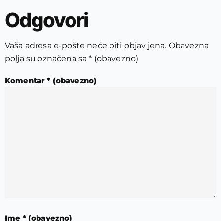
Odgovori
Vaša adresa e-pošte neće biti objavljena.
Obavezna
polja su označena sa
* (obavezno)
Komentar
* (obavezno)
Ime
* (obavezno)