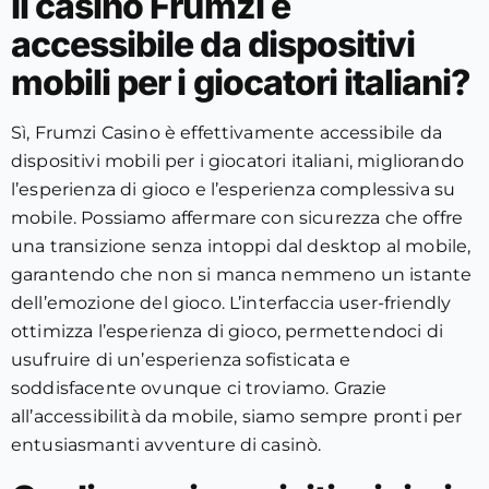
Il casinò Frumzi è
accessibile da dispositivi
mobili per i giocatori italiani?
Sì, Frumzi Casino è effettivamente accessibile da
dispositivi mobili per i giocatori italiani, migliorando
l’esperienza di gioco e l’esperienza complessiva su
mobile. Possiamo affermare con sicurezza che offre
una transizione senza intoppi dal desktop al mobile,
garantendo che non si manca nemmeno un istante
dell’emozione del gioco. L’interfaccia user-friendly
ottimizza l’esperienza di gioco, permettendoci di
usufruire di un’esperienza sofisticata e
soddisfacente ovunque ci troviamo. Grazie
all’accessibilità da mobile, siamo sempre pronti per
entusiasmanti avventure di casinò.