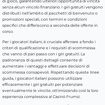
di gioco, garantendo ulteriori opportunità di vincita
senza alcun vincolo finanziario. I giri gratuiti vengono
distribuiti nell’ambito di pacchetti di benvenuto o
promozioni speciali, con termini e condizioni
specifici che differiscono a seconda delle offerte in
corso.
Per i giocatori italiani, è cruciale afferrare a fondo i
criteri di qualificazione e i requisiti di scommessa
che vanno di pari passo con i giri gratuiti. La
padronanza di questi dettagli consente di
aumentare i vantaggi e effettuare decisioni di
scommessa consapevoli. Rispettando queste linee
guida, i giocatori italiani possono utilizzare
efficacemente i giri gratuiti per potenziare
eventualmente le vincite, ottimizzando così la loro
esperienza complessiva al Casinò Frumzi.