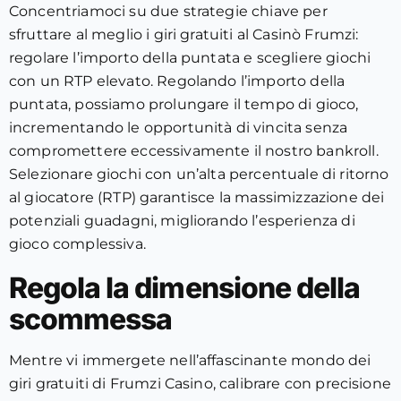
Concentriamoci su due strategie chiave per
sfruttare al meglio i giri gratuiti al Casinò Frumzi:
regolare l’importo della puntata e scegliere giochi
con un RTP elevato. Regolando l’importo della
puntata, possiamo prolungare il tempo di gioco,
incrementando le opportunità di vincita senza
compromettere eccessivamente il nostro bankroll.
Selezionare giochi con un’alta percentuale di ritorno
al giocatore (RTP) garantisce la massimizzazione dei
potenziali guadagni, migliorando l’esperienza di
gioco complessiva.
Regola la dimensione della
scommessa
Mentre vi immergete nell’affascinante mondo dei
giri gratuiti di Frumzi Casino, calibrare con precisione