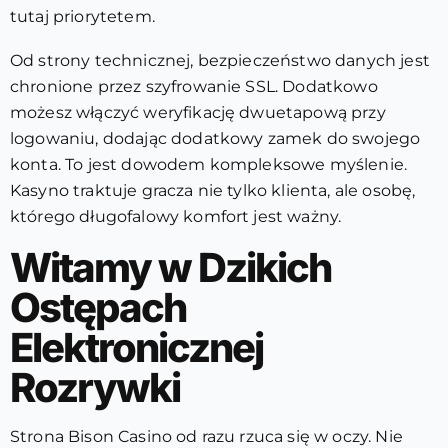
tutaj priorytetem.
Od strony technicznej, bezpieczeństwo danych jest
chronione przez szyfrowanie SSL. Dodatkowo
możesz włączyć weryfikację dwuetapową przy
logowaniu, dodając dodatkowy zamek do swojego
konta. To jest dowodem kompleksowe myślenie.
Kasyno traktuje gracza nie tylko klienta, ale osobę,
którego długofalowy komfort jest ważny.
Witamy w Dzikich
Ostępach
Elektronicznej
Rozrywki
Strona Bison Casino od razu rzuca się w oczy. Nie