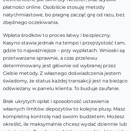
płatności online. Osobiście stosuję metody
natychmiastowe, bo pragnę zacząć grę od razu, bez
zbędnego oczekiwania.
Wpłata środków to proces łatwy i bezpieczny.
Kasyno stawia jednak na tempo i przejrzystość tam,
gdzie to najważniejsze – przy wypłatach. Wnioski są
przetwarzane sprawnie, a czas przelewu
determinowany jest głównie od wybranej przez
Ciebie metody. Z własnego doświadczenia jestem
świadomy, że status każdej transakcji jest na bieżąco
odświeżany w panelu klienta. To buduje zaufanie.
Brak ukrytych opłat i sposobność ustawienia
własnych limitów depozytów to kolejne plusy. Masz
kompletną kontrolę nad swoim budżetem. Możesz
określić, ile maksymalnie chcesz wydać dziennie lub