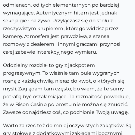
odmianach, od tych elementarnych po bardziej
wymagające. Autentycznym hitem jest jednak
sekcja gier na żywo. Przyłączasz się do stołu z
rzeczywistym krupierem, którego widzisz przez
kamerę. Atmosfera jest prawdziwa, a szansa
rozmowy z dealerem i innymi graczami przynosi
całej zabawie interakcyjnego wymiaru.
Oddzielny rozdział to gry z jackpotem
progresywnym. To właśnie tam pule wygranych
rosną z każdą chwilą, nieraz do kwot, o których się
myśli. Zaglądam tam często, bo wiem, że te sumy
potrafią być oszałamiające. Ta rozmaitość powoduje,
że w Bison Casino po prostu nie można się znudzić.
Zawsze odnajdziesz coś, co pochłonie Twoją uwagę.
Warto zajrzeć też do mniej oczywistych zakątków. Są
gry stołowe z dodatkowymi zakładami bocznymi,