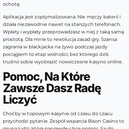
ochotę.
Aplikacja jest zoptymalizowana. Nie męczy baterii i
działa niezawodnie nawet na starszych telefonach.
Wpłaty i wypłaty przeprowadzasz w niej z taką samą
prostotą. Dla mnie to rewolucja zasad gry. Szansa
zagrania w blackjacka na żywo podczas jazdy
pociągiem to etap wolności, bez którego dziś
trudno sobie wyobrazić nowoczesne kasyno online.
Pomoc, Na Które
Zawsze Dasz Radę
Liczyć
Choćby w topowym kasynie od czasu do czasu
przychodzi pytanie. Zespół wsparcia Bison Casino to
grupa ludzi, która naprawdę chce pomóc. Są do