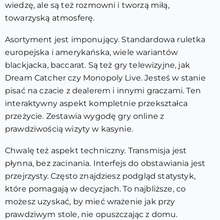
wiedzę, ale są też rozmowni i tworzą miłą,
towarzyską atmosferę.
Asortyment jest imponujący. Standardowa ruletka
europejska i amerykańska, wiele wariantów
blackjacka, baccarat. Są też gry telewizyjne, jak
Dream Catcher czy Monopoly Live. Jesteś w stanie
pisać na czacie z dealerem i innymi graczami. Ten
interaktywny aspekt kompletnie przekształca
przeżycie. Zestawia wygodę gry online z
prawdziwością wizyty w kasynie.
Chwalę też aspekt techniczny. Transmisja jest
płynna, bez zacinania. Interfejs do obstawiania jest
przejrzysty. Często znajdziesz podgląd statystyk,
które pomagają w decyzjach. To najbliższe, co
możesz uzyskać, by mieć wrażenie jak przy
prawdziwym stole, nie opuszczając z domu.