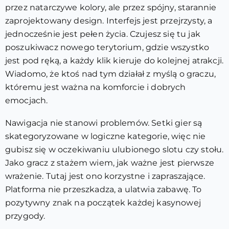
przez natarczywe kolory, ale przez spójny, starannie
zaprojektowany design. Interfejs jest przejrzysty, a
jednocześnie jest pełen życia. Czujesz się tu jak
poszukiwacz nowego terytorium, gdzie wszystko
jest pod ręką, a każdy klik kieruje do kolejnej atrakcji.
Wiadomo, że ktoś nad tym działał z myślą o graczu,
któremu jest ważna na komforcie i dobrych
emocjach.
Nawigacja nie stanowi problemów. Setki gier są
skategoryzowane w logiczne kategorie, więc nie
gubisz się w oczekiwaniu ulubionego slotu czy stołu.
Jako gracz z stażem wiem, jak ważne jest pierwsze
wrażenie. Tutaj jest ono korzystne i zapraszające.
Platforma nie przeszkadza, a ulatwia zabawę. To
pozytywny znak na początek każdej kasynowej
przygody.