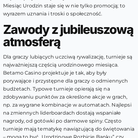
Miesiąc Urodzin staje się w nie tylko promocją; to
wyrazem uznania i troski o społeczność.
Zawody z jubileuszową
atmosferą
Dla graczy lubiących uczciwą rywalizację, turnieje są
najważniejszą częścią urodzinowego miesiąca.
Betamo Casino projektuje je tak, aby były
porywające i przystępne dla graczy o odmiennych
budżetach. Typowe turnieje opierają się na
zdobywaniu punktów za określone akcje w grach,
np. za wygrane kombinacje w automatach. Najlepsi
na zmiennych liderboardach dostają wspaniałe
nagrody, od gotówki po darmowe spiny. Często
turnieje mają tematykę nawiązującą do świętowania
– mogą to być „Urodzinowe Rozbicie Banku” czy