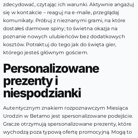
zdecydować, czytając ich warunki. Aktywnie angażuj
się w kontakcie – reaguj na e-maile, przeglądaj
komunikaty. Próbuj z nieznanymi grami, na które
dostałeś darmowe spiny; to świetna okazja na
poznanie nowych ulubieńców bez dodatkowych
kosztów. Potraktuj do tego jak do święta gier,
którego jesteś głównym gościem.
Personalizowane
prezenty i
niespodzianki
Autentycznym znakiem rozpoznawczym Miesiąca
Urodzin w Betamo jest spersonalizowane podejście.
Gracze otrzymują spersonalizowane prezenty, które
wychodzą poza typową ofertę promocyjną. Mogą to