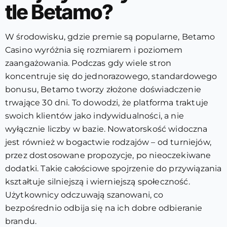
tle Betamo?
W środowisku, gdzie premie są popularne, Betamo
Casino wyróżnia się rozmiarem i poziomem
zaangażowania. Podczas gdy wiele stron
koncentruje się do jednorazowego, standardowego
bonusu, Betamo tworzy złożone doświadczenie
trwające 30 dni. To dowodzi, że platforma traktuje
swoich klientów jako indywidualności, a nie
wyłącznie liczby w bazie. Nowatorskość widoczna
jest również w bogactwie rodzajów – od turniejów,
przez dostosowane propozycje, po nieoczekiwane
dodatki. Takie całościowe spojrzenie do przywiązania
kształtuje silniejszą i wierniejszą społeczność.
Użytkownicy odczuwają szanowani, co
bezpośrednio odbija się na ich dobre odbieranie
brandu.