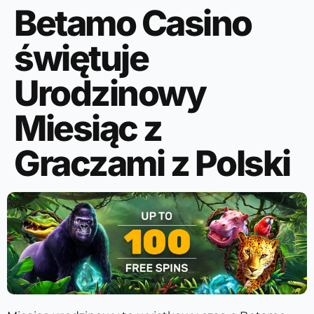
Betamo Casino
świętuje
Urodzinowy
Miesiąc z
Graczami z Polski