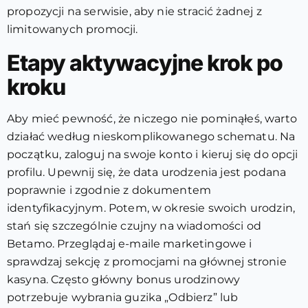
propozycji na serwisie, aby nie stracić żadnej z
limitowanych promocji.
Etapy aktywacyjne krok po
kroku
Aby mieć pewność, że niczego nie pominąłeś, warto
działać według nieskomplikowanego schematu. Na
początku, zaloguj na swoje konto i kieruj się do opcji
profilu. Upewnij się, że data urodzenia jest podana
poprawnie i zgodnie z dokumentem
identyfikacyjnym. Potem, w okresie swoich urodzin,
stań się szczególnie czujny na wiadomości od
Betamo. Przeglądaj e-maile marketingowe i
sprawdzaj sekcję z promocjami na głównej stronie
kasyna. Często główny bonus urodzinowy
potrzebuje wybrania guzika „Odbierz” lub