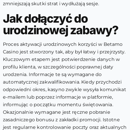
zmniejszają skutki strat i wydłużają sesje.
Jak dołączyć do
urodzinowej zabawy?
Proces aktywacji urodzinowych korzyści w Betamo
Casino jest stworzony tak, aby był łatwy i przejrzysty.
Kluczowym etapem jest potwierdzenie danych w
profilu klienta, w szczególności poprawnej daty
urodzenia. Informacje te są wymagane do
automatycznej zakwalifikowania. Kiedy przychodzi
odpowiedni okres, kasyno zwykle wysyła komunikat
e-mailem lub poprzez informacje w platformie,
informując o początku momentu świętowania.
Okazjonalnie wymagane jest ręczne pobranie
zasadniczego bonusu z zakładki promocji. Istotne
jest regularne kontrolowanie poczty oraz aktualnych