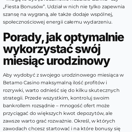
„Fiesta Bonusów”. Udział w nich nie tylko zapewnia
szansę na wygraną, ale także dodaje wspólnej,
społecznościowej energii całemu wydarzeniu.
Porady, jak optymalnie
wykorzystać swój
miesiąc urodzinowy
Aby wydobyć z swojego urodzinowego miesiąca w
Betamo Casino maksymalną ilość profitów i
rozrywki, warto odnieść się do kilku skutecznych
strategii. Przede wszystkim, kontroluj swoim
bankrollem rozsądnie – mnogość ofert może
przyciągać do większych kwot depozytów, ale
zawsze warto grać rozważnie. Określ, w których
zawodach chcesz startować i na które bonusy się