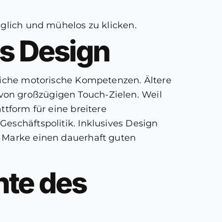
lich und mühelos zu klicken.
es Design
dliche motorische Kompetenzen. Ältere
von großzügigen Touch-Zielen. Weil
ttform für eine breitere
Geschäftspolitik. Inklusives Design
e Marke einen dauerhaft guten
te des