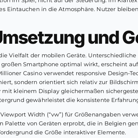
ion im Spiel, nicht auf der Steuerung. Im Klarte
res Eintauchen in die Atmosphäre. Nutzer bleibe
Umsetzung und G
die Vielfalt der mobilen Geräte. Unterschiedlic
em großen Smartphone optimal wirkt, erscheint au
llioner Casino verwendet responsive Design-Tech
niert, sondern orientiert sich relativ zur Bildsch
 mit kleinem Display gleichermaßen sichergeste
ergrund gewährleistet die konsistente Erfahrun
e Viewport Width (“vw”) für Größenangaben verw
n Palette von Geräten erprobt, die in Belgien ge
Vordergrund die Größe interaktiver Elemente.