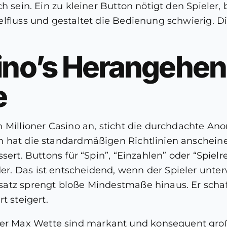
h sein. Ein zu kleiner Button nötigt den Spieler,
lfluss und gestaltet die Bedienung schwierig. Die
.
sino’s Herangehe
e
n Millioner Casino an, sticht die durchdachte An
 hat die standardmäßigen Richtlinien anscheine
ssert. Buttons für “Spin”, “Einzahlen” oder “Spi
 Das ist entscheidend, wenn der Spieler unterwe
atz sprengt bloße Mindestmaße hinaus. Er schaff
t steigert.
der Max Wette sind markant und konsequent gro