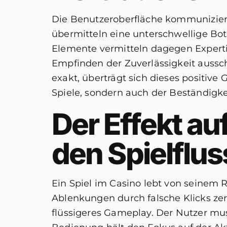
Die Benutzeroberfläche kommuniziert
übermitteln eine unterschwellige Bots
Elemente vermitteln dagegen Expertise
Empfinden der Zuverlässigkeit aussc
exakt, überträgt sich dieses positive 
Spiele, sondern auch der Beständigke
Der Effekt au
den Spielflus
Ein Spiel im Casino lebt von seinem 
Ablenkungen durch falsche Klicks zer
flüssigeres Gameplay. Der Nutzer mus