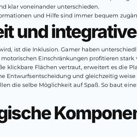
nd klar voneinander unterschieden.
formationen und Hilfe sind immer bequem zugäng
it und integrativ
 wird, ist die Inklusion. Gamer haben unterschie
motorischen Einschränkungen profitieren stark 
 klickbare Flächen vertraut, erweitert es die Pla
he Entwurfsentscheidung und gleichzeitig weise 
len die selbe Möglichkeit auf Spaß. So baut ein
ogische Komponen