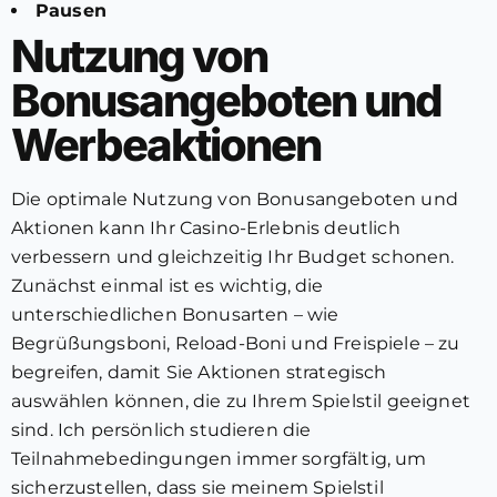
Pausen
Nutzung von
Bonusangeboten und
Werbeaktionen
Die optimale Nutzung von Bonusangeboten und
Aktionen kann Ihr Casino-Erlebnis deutlich
verbessern und gleichzeitig Ihr Budget schonen.
Zunächst einmal ist es wichtig, die
unterschiedlichen Bonusarten – wie
Begrüßungsboni, Reload-Boni und Freispiele – zu
begreifen, damit Sie Aktionen strategisch
auswählen können, die zu Ihrem Spielstil geeignet
sind. Ich persönlich studieren die
Teilnahmebedingungen immer sorgfältig, um
sicherzustellen, dass sie meinem Spielstil