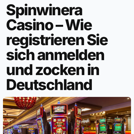
Spinwinera
Casino – Wie
registrieren Sie
sich anmelden
und zocken in
Deutschland