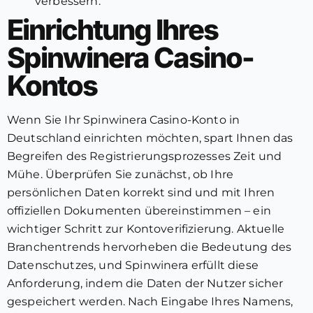
verbessern.
Einrichtung Ihres
Spinwinera Casino-
Kontos
Wenn Sie Ihr Spinwinera Casino-Konto in
Deutschland einrichten möchten, spart Ihnen das
Begreifen des Registrierungsprozesses Zeit und
Mühe. Überprüfen Sie zunächst, ob Ihre
persönlichen Daten korrekt sind und mit Ihren
offiziellen Dokumenten übereinstimmen – ein
wichtiger Schritt zur Kontoverifizierung. Aktuelle
Branchentrends hervorheben die Bedeutung des
Datenschutzes, und Spinwinera erfüllt diese
Anforderung, indem die Daten der Nutzer sicher
gespeichert werden. Nach Eingabe Ihres Namens,