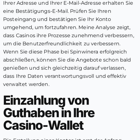
Ihrer Adresse und Ihrer E-Mail-Adresse erhalten Sie
eine Bestätigungs-E-Mail. Prüfen Sie Ihren
Posteingang und bestätigen Sie Ihr Konto
umgehend, um fortzufahren. Meine Analyse zeigt,
dass Casinos ihre Prozesse zunehmend verbessern,
um die Benutzerfreundlichkeit zu verbessern.
Wenn Sie diese Phase bei Spinwinera erfolgreich
abschließen, können Sie die Angebote schon bald
genießen und sich gleichzeitig darauf verlassen,
dass Ihre Daten verantwortungsvoll und effektiv
verwaltet werden.
Einzahlung von
Guthaben in Ihre
Casino-Wallet