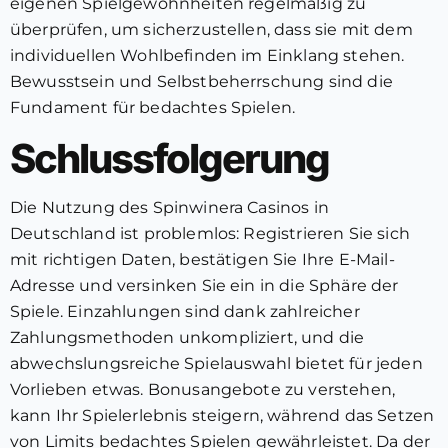
eigenen Spielgewohnheiten regelmäßig zu
überprüfen, um sicherzustellen, dass sie mit dem
individuellen Wohlbefinden im Einklang stehen.
Bewusstsein und Selbstbeherrschung sind die
Fundament für bedachtes Spielen.
Schlussfolgerung
Die Nutzung des Spinwinera Casinos in
Deutschland ist problemlos: Registrieren Sie sich
mit richtigen Daten, bestätigen Sie Ihre E-Mail-
Adresse und versinken Sie ein in die Sphäre der
Spiele. Einzahlungen sind dank zahlreicher
Zahlungsmethoden unkompliziert, und die
abwechslungsreiche Spielauswahl bietet für jeden
Vorlieben etwas. Bonusangebote zu verstehen,
kann Ihr Spielerlebnis steigern, während das Setzen
von Limits bedachtes Spielen gewährleistet. Da der