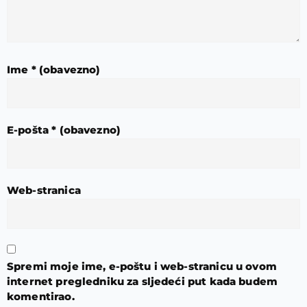
Ime
* (obavezno)
E-pošta
* (obavezno)
Web-stranica
Spremi moje ime, e-poštu i web-stranicu u ovom
internet pregledniku za sljedeći put kada budem
komentirao.