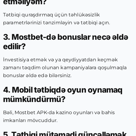
etməliyəm?
Tətbiqi quraşdırmaq üçün təhlükəsizlik
parametrlərinizi tənzimləyin və tətbiqi açın.
3. Mostbet-də bonuslar necə əldə
edilir?
İnvestisiya etmək və ya qeydiyyatdan keçmək
zamanı təqdim olunan kampaniyalara qoşulmaqla
bonuslar əldə edə bilərsiniz.
4. Mobil tətbiqdə oyun oynamaq
mümkündürmü?
Bəli, Mostbet APK-da kazino oyunları və bahis
imkanları mövcuddur.
5. Tətbiqi mütəmadi güncəlləmək