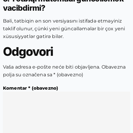
vacibdirmi?
Bəli, tətbiqin ən son versiyasını istifadə etməyiniz
təklif olunur, çünki yeni güncəlləmələr bir çox yeni
xüsusiyyətlər gətirə bilər.
Odgovori
Vaša adresa e-pošte neće biti objavljena.
Obavezna
polja su označena sa
* (obavezno)
Komentar
* (obavezno)