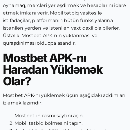
oynamaq, mərcləri yerləşdirmək və hesablarını idarə
etmək imkanı verir. Mobil tətbiq vasitəsilə
istifadəçilər, platformanın bütün funksiyalarına
istənilən yerdən və istənilən vaxt daxil ola bilərlər.
Üstəlik, Mostbet APK-nın yüklənməsi və
quraşdırılması olduqca asandır.
Mostbet APK-nı
Haradan Yükləmək
Olar?
Mostbet APK-nı yükləmək üçün aşağıdakı addımları
izləmək lazımdır:
Mostbet-in rəsmi saytını açın.
Mobil tətbiq bölməsini tapın.