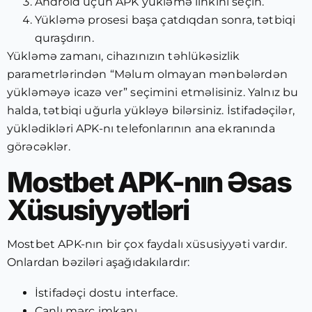
Android üçün APK yükləmə linkini seçin.
Yükləmə prosesi başa çatdıqdan sonra, tətbiqi
quraşdırın.
Yükləmə zamanı, cihazınızın təhlükəsizlik
parametrlərindən “Məlum olmayan mənbələrdən
yükləməyə icazə ver” seçimini etməlisiniz. Yalnız bu
halda, tətbiqi uğurla yükləyə bilərsiniz. İstifadəçilər,
yüklədikləri APK-nı telefonlarının ana ekranında
görəcəklər.
Mostbet APK-nın Əsas
Xüsusiyyətləri
Mostbet APK-nın bir çox faydalı xüsusiyyəti vardır.
Onlardan bəziləri aşağıdakılardır:
İstifadəçi dostu interface.
Canlı mərc imkanı.