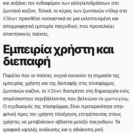
και αυξάνει τον ενδιαφέρον των αλληλεπιδράσεων στο
ζωντανό καζίνο. Τελικά, το κύρος των ζωντανών ντίλερ στο
X3bet προσθέτει ουσιαστικά σε μια εκλεπτυσμένη και
απορροφητική εμπειρία παιχνιδιού, που προσελκύει
απαιτητικούς παίκτες.
Εμπειρία χρήστη και
διεπαφή
Παρόλο που οι παίκτες συχνά αγνοούν τη σημασία της
εμπειρίας χρήστη και της διεπαφής στις πλατφόρμες
ζωντανών καζίνο, το X3bet διαπρέπει στη δημιουργία ενός
απρόσκοπτου περιβάλλοντος που βελτιώνει το gameplay.
Ο σχεδιασμός της πλατφόρμας δίνει προτεραιότητα στην
φιλική προς τον χρήστη πλοήγηση, επιτρέποντας στους
χρήστες να μεταβαίνουν αβίαστα μεταξύ παιχνιδιών. Τα
γραφικά υψηλής ανάλυσης και η αδιάκοπη ροή