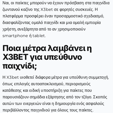
Ναι, οι παίκτες μπορούν να έχουν πρόσβαση στα παιχνίδια
ζωντανού καζίνο της X3bet σε φορητές συσκευές. Η
πλατφόρμα προσφέρει έναν προσαρμοστικό σχεδιασμό,
διασφαλίζοντας ομαλό παιχνίδι και μια ομαλή εμπειρία
χρήστη, ανεξάρτητα από το αν χρησιμοποιούν
smartphone ή tablet.
Ποια μέτρα λαμβάνει η
X3BET για υπεύθυνο
παιχνίδι;
Η X3bet υιοθετεί διάφορα μέτρα για υπεύθυνη συμμετοχή,
όπως επιλογές αυτοαποκλεισμού, περιορισμούς
κατάθεσης και ειδική υποστήριξη για παίκτες που
παρουσιάζουν σημάδια εξάρτησης από τον τζόγο. Σκοπός
αυτών των ενεργειών είναι η δημιουργία ενός ασφαλούς
περιβάλλοντος παιχνιδιού για όλους τους παίκτες.