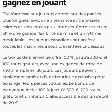
gagnez en jouant
Elle s’adresse aux joueurs appréciant des parties
plus longues, avec une alternance entre phases
calmes et séquences plus intenses. Cette structure
offre une grande flexibilité de mise et un rythme
modulable. Les joueurs canadiens ont accès à
toutes les machines à sous présentées ci-dessous.
Le bonus de bienvenue offre 100 % jusqu’à 300 € et
100 tours gratuits, avec une exigence de mise de
x40 à remplir en 30 jours. Les joueurs peuvent
également profiter d’une boutique exclusive pour
échanger leurs pièces virtuelles. Le bonus de
bienvenue inclut 100 % jusqu’à 500 €, 200 tours
gratuits et un Bonus Crabe, accessible dès un dépôt
de 20 €.