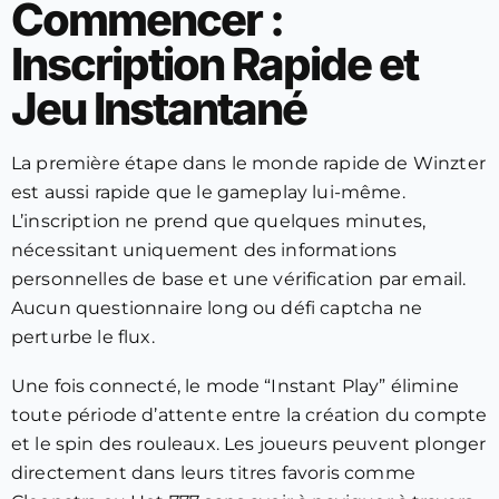
Commencer :
Inscription Rapide et
Jeu Instantané
La première étape dans le monde rapide de Winzter
est aussi rapide que le gameplay lui-même.
L’inscription ne prend que quelques minutes,
nécessitant uniquement des informations
personnelles de base et une vérification par email.
Aucun questionnaire long ou défi captcha ne
perturbe le flux.
Une fois connecté, le mode “Instant Play” élimine
toute période d’attente entre la création du compte
et le spin des rouleaux. Les joueurs peuvent plonger
directement dans leurs titres favoris comme