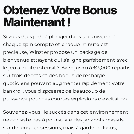
Obtenez Votre Bonus
Maintenant !
Si vous êtes prêt à plonger dans un univers où
chaque spin compte et chaque minute est
précieuse, Winzter propose un package de
bienvenue attrayant qui s’aligne parfaitement avec
le jeu à haute intensité. Avec jusqu’à €3,000 répartis
sur trois dépôts et des bonus de recharge
quotidiens pouvant augmenter rapidement votre
bankroll, vous disposerez de beaucoup de
puissance pour ces courtes explosions d’excitation.
Souvenez-vous : le succès dans cet environnement
ne consiste pas à poursuivre des jackpots massifs
sur de longues sessions, mais à garder le focus,