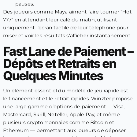
pauses.
Des joueurs comme Maya aiment faire tourner “Hot
777” en attendant leur café du matin, utilisant
uniquement l’écran tactile de leur téléphone pour
miser et voir les résultats s’afficher instantanément.
Fast Lane de Paiement –
Dépôts et Retraits en
Quelques Minutes
Un élément essentiel du modèle de jeu rapide est
le financement et le retrait rapides. Winzter propose
une large gamme d’options de paiement — Visa,
Mastercard, Skrill, Neteller, Apple Pay, et même
plusieurs cryptomonnaies comme Bitcoin et
Ethereum — permettant aux joueurs de déposer