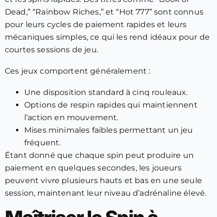
Dead,” “Rainbow Riches,” et “Hot 777” sont connus
pour leurs cycles de paiement rapides et leurs
mécaniques simples, ce qui les rend idéaux pour de
courtes sessions de jeu.
Ces jeux comportent généralement :
Une disposition standard à cinq rouleaux.
Options de respin rapides qui maintiennent
l’action en mouvement.
Mises minimales faibles permettant un jeu
fréquent.
Étant donné que chaque spin peut produire un
paiement en quelques secondes, les joueurs
peuvent vivre plusieurs hauts et bas en une seule
session, maintenant leur niveau d’adrénaline élevé.