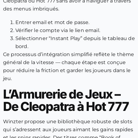
Cleopatra ou Hot 777 sans avoir à naviguer à travers
des menus imbriqués.
Entrer email et mot de passe.
Vérifier le compte via le lien email.
Sélectionner “Instant Play” depuis le tableau de
bord.
Ce processus d’intégration simplifié reflète le thème
général de la vitesse — chaque étape est conçue
pour réduire la friction et garder les joueurs dans le
jeu.
L’Armurerie de Jeux –
De Cleopatra à Hot 777
Winzter propose une bibliothèque robuste de slots
qui s’adressent aux joueurs aimant les gains rapides
et les spins rapides. Des titres comme “Book of