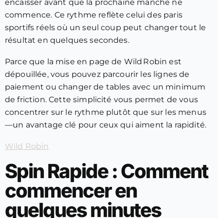
encaisser avant que la prochaine manche ne
commence. Ce rythme reflète celui des paris
sportifs réels où un seul coup peut changer tout le
résultat en quelques secondes.
Parce que la mise en page de Wild Robin est
dépouillée, vous pouvez parcourir les lignes de
paiement ou changer de tables avec un minimum
de friction. Cette simplicité vous permet de vous
concentrer sur le rythme plutôt que sur les menus
—un avantage clé pour ceux qui aiment la rapidité.
Wild Robin
Spin Rapide : Comment
commencer en
quelques minutes