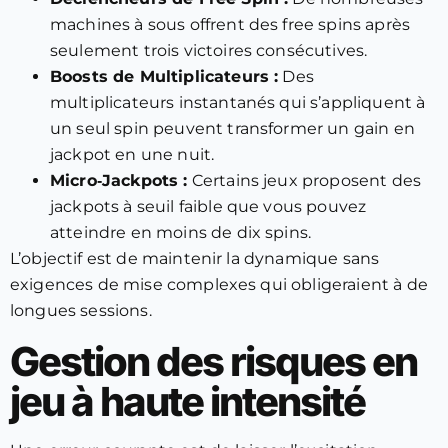
machines à sous offrent des free spins après
seulement trois victoires consécutives.
Boosts de Multiplicateurs :
Des
multiplicateurs instantanés qui s’appliquent à
un seul spin peuvent transformer un gain en
jackpot en une nuit.
Micro‑Jackpots :
Certains jeux proposent des
jackpots à seuil faible que vous pouvez
atteindre en moins de dix spins.
L’objectif est de maintenir la dynamique sans
exigences de mise complexes qui obligeraient à de
longues sessions.
Gestion des risques en
jeu à haute intensité