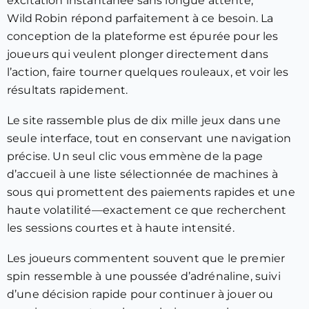
excitation instantanée sans longue attente,
Wild Robin répond parfaitement à ce besoin. La
conception de la plateforme est épurée pour les
joueurs qui veulent plonger directement dans
l’action, faire tourner quelques rouleaux, et voir les
résultats rapidement.
Le site rassemble plus de dix mille jeux dans une
seule interface, tout en conservant une navigation
précise. Un seul clic vous emmène de la page
d’accueil à une liste sélectionnée de machines à
sous qui promettent des paiements rapides et une
haute volatilité—exactement ce que recherchent
les sessions courtes et à haute intensité.
Les joueurs commentent souvent que le premier
spin ressemble à une poussée d’adrénaline, suivi
d’une décision rapide pour continuer à jouer ou