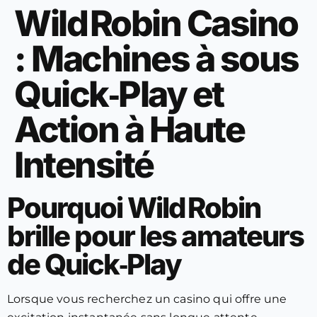
Wild Robin Casino
: Machines à sous
Quick‑Play et
Action à Haute
Intensité
Pourquoi Wild Robin
brille pour les amateurs
de Quick‑Play
Lorsque vous recherchez un casino qui offre une