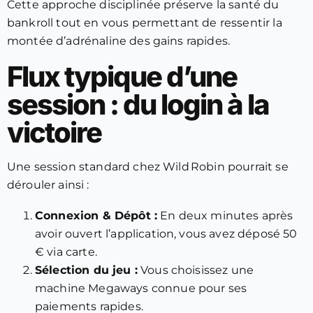
Cette approche disciplinée préserve la santé du
bankroll tout en vous permettant de ressentir la
montée d’adrénaline des gains rapides.
Flux typique d’une
session : du login à la
victoire
Une session standard chez Wild Robin pourrait se
dérouler ainsi :
Connexion & Dépôt :
En deux minutes après
avoir ouvert l’application, vous avez déposé 50
€ via carte.
Sélection du jeu :
Vous choisissez une
machine Megaways connue pour ses
paiements rapides.