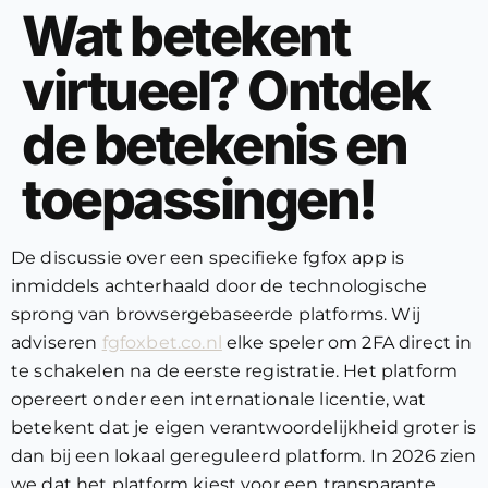
Wat betekent
virtueel? Ontdek
de betekenis en
toepassingen!
De discussie over een specifieke fgfox app is
inmiddels achterhaald door de technologische
sprong van browsergebaseerde platforms. Wij
adviseren
fgfoxbet.co.nl
elke speler om 2FA direct in
te schakelen na de eerste registratie. Het platform
opereert onder een internationale licentie, wat
betekent dat je eigen verantwoordelijkheid groter is
dan bij een lokaal gereguleerd platform. In 2026 zien
we dat het platform kiest voor een transparante