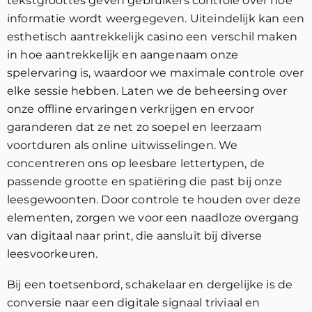
tekstgroottes geven gebruikers controle over hoe
informatie wordt weergegeven. Uiteindelijk kan een
esthetisch aantrekkelijk casino een verschil maken
in hoe aantrekkelijk en aangenaam onze
spelervaring is, waardoor we maximale controle over
elke sessie hebben. Laten we de beheersing over
onze offline ervaringen verkrijgen en ervoor
garanderen dat ze net zo soepel en leerzaam
voortduren als online uitwisselingen. We
concentreren ons op leesbare lettertypen, de
passende grootte en spatiëring die past bij onze
leesgewoonten. Door controle te houden over deze
elementen, zorgen we voor een naadloze overgang
van digitaal naar print, die aansluit bij diverse
leesvoorkeuren.
Bij een toetsenbord, schakelaar en dergelijke is de
conversie naar een digitale signaal triviaal en