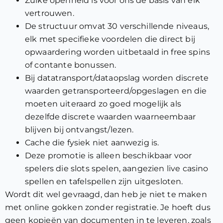
Zulke openheid is voor ons de basis van elk
vertrouwen.
De structuur omvat 30 verschillende niveaus,
elk met specifieke voordelen die direct bij
opwaardering worden uitbetaald in free spins
of contante bonussen.
Bij datatransport/dataopslag worden discrete
waarden getransporteerd/opgeslagen en die
moeten uiteraard zo goed mogelijk als
dezelfde discrete waarden waarneembaar
blijven bij ontvangst/lezen.
Cache die fysiek niet aanwezig is.
Deze promotie is alleen beschikbaar voor
spelers die slots spelen, aangezien live casino
spellen en tafelspellen zijn uitgesloten.
Wordt dit wel gevraagd, dan heb je niet te maken
met online gokken zonder registratie. Je hoeft dus
geen kopieën van documenten in te leveren, zoals