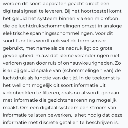
worden dit soort apparaten geacht direct een
digitaal signaal te leveren. Bij het hoortoestel komt
het geluid het systeem binnen via een microfoon,
die de luchtdrukschommelingen omzet in analoge
elektrische spanningsschommelingen. Voor dit
soort functies wordt ook wel de term sensor
gebruikt, met name als de nadruk ligt op grote
gevoeligheid, m.a.w. dat kleine veranderingen niet
verloren gaan door ruis of onnauwkeurigheden. Zo
is er bij geluid sprake van (schommelingen van) de
luchtdruk als functie van de tijd. In de toekomst is
het wellicht mogelijk dit soort informatie uit
videobeelden te filteren, zoals nu al wordt gedaan
met informatie die gezichtsherkenning mogelijk
maakt. Om een digitaal systeem een stroom van
informatie te laten bewerken, is het nodig dat deze
informatie met discrete getallen te beschrijven is.