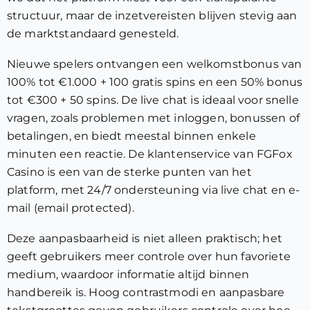
structuur, maar de inzetvereisten blijven stevig aan
de marktstandaard genesteld.
Nieuwe spelers ontvangen een welkomstbonus van
100% tot €1.000 + 100 gratis spins en een 50% bonus
tot €300 + 50 spins. De live chat is ideaal voor snelle
vragen, zoals problemen met inloggen, bonussen of
betalingen, en biedt meestal binnen enkele
minuten een reactie. De klantenservice van FGFox
Casino is een van de sterke punten van het
platform, met 24/7 ondersteuning via live chat en e-
mail (email protected).
Deze aanpasbaarheid is niet alleen praktisch; het
geeft gebruikers meer controle over hun favoriete
medium, waardoor informatie altijd binnen
handbereik is. Hoog contrastmodi en aanpasbare