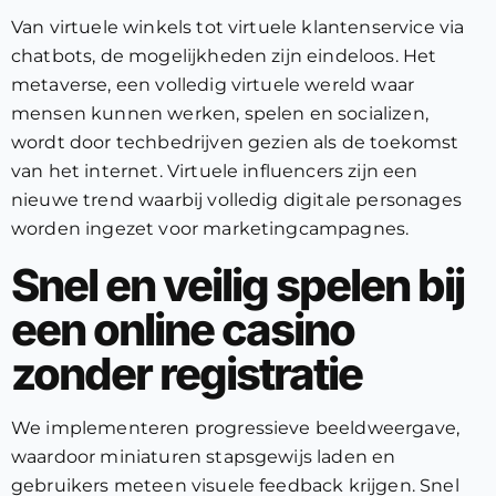
Van virtuele winkels tot virtuele klantenservice via
chatbots, de mogelijkheden zijn eindeloos. Het
metaverse, een volledig virtuele wereld waar
mensen kunnen werken, spelen en socializen,
wordt door techbedrijven gezien als de toekomst
van het internet. Virtuele influencers zijn een
nieuwe trend waarbij volledig digitale personages
worden ingezet voor marketingcampagnes.
Snel en veilig spelen bij
een online casino
zonder registratie
We implementeren progressieve beeldweergave,
waardoor miniaturen stapsgewijs laden en
gebruikers meteen visuele feedback krijgen. Snel