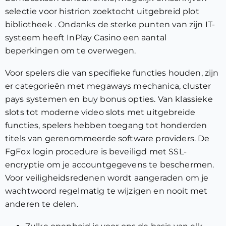
selectie voor histrion zoektocht uitgebreid plot
bibliotheek . Ondanks de sterke punten van zijn IT-
systeem heeft InPlay Casino een aantal
beperkingen om te overwegen.
Voor spelers die van specifieke functies houden, zijn
er categorieën met megaways mechanica, cluster
pays systemen en buy bonus opties. Van klassieke
slots tot moderne video slots met uitgebreide
functies, spelers hebben toegang tot honderden
titels van gerenommeerde software providers. De
FgFox login procedure is beveiligd met SSL-
encryptie om je accountgegevens te beschermen.
Voor veiligheidsredenen wordt aangeraden om je
wachtwoord regelmatig te wijzigen en nooit met
anderen te delen.