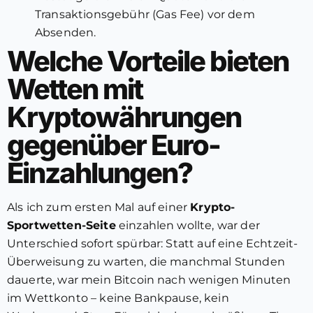
Transaktionsgebühr (Gas Fee) vor dem
Absenden.
Welche Vorteile bieten
Wetten mit
Kryptowährungen
gegenüber Euro-
Einzahlungen?
Als ich zum ersten Mal auf einer
Krypto-
Sportwetten-Seite
einzahlen wollte, war der
Unterschied sofort spürbar: Statt auf eine Echtzeit-
Überweisung zu warten, die manchmal Stunden
dauerte, war mein Bitcoin nach wenigen Minuten
im Wettkonto – keine Bankpause, kein