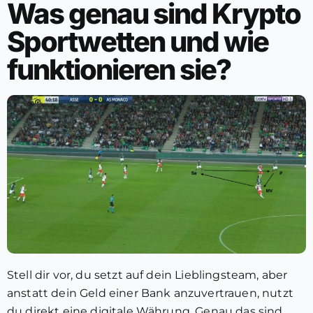
Was genau sind Krypto
Sportwetten und wie
funktionieren sie?
Stell dir vor, du setzt auf dein Lieblingsteam, aber
anstatt dein Geld einer Bank anzuvertrauen, nutzt
du direkt eine digitale Währung. Genau das sind