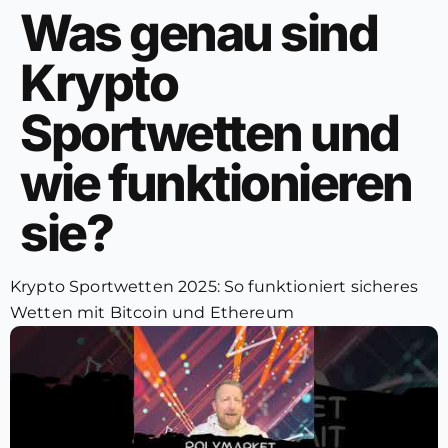
Was genau sind
Krypto
Sportwetten und
wie funktionieren
sie?
Krypto Sportwetten 2025: So funktioniert sicheres
Wetten mit Bitcoin und Ethereum