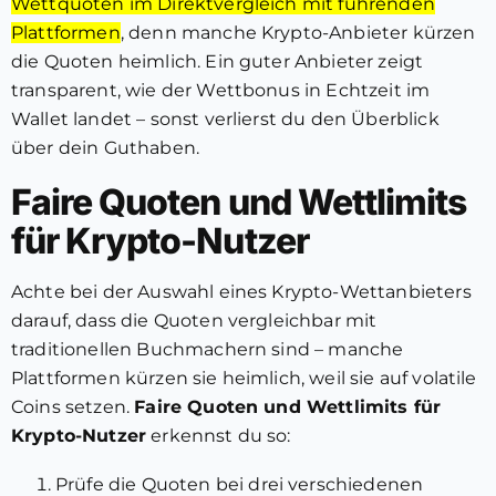
Wettquoten im Direktvergleich mit führenden
Plattformen
, denn manche Krypto-Anbieter kürzen
die Quoten heimlich. Ein guter Anbieter zeigt
transparent, wie der Wettbonus in Echtzeit im
Wallet landet – sonst verlierst du den Überblick
über dein Guthaben.
Faire Quoten und Wettlimits
für Krypto-Nutzer
Achte bei der Auswahl eines Krypto-Wettanbieters
darauf, dass die Quoten vergleichbar mit
traditionellen Buchmachern sind – manche
Plattformen kürzen sie heimlich, weil sie auf volatile
Coins setzen.
Faire Quoten und Wettlimits für
Krypto-Nutzer
erkennst du so:
Prüfe die Quoten bei drei verschiedenen