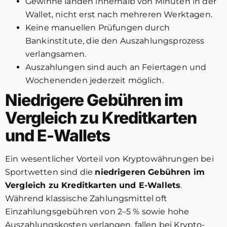
Gewinne landen innerhalb von Minuten in der
Wallet, nicht erst nach mehreren Werktagen.
Keine manuellen Prüfungen durch
Bankinstitute, die den Auszahlungsprozess
verlangsamen.
Auszahlungen sind auch an Feiertagen und
Wochenenden jederzeit möglich.
Niedrigere Gebühren im
Vergleich zu Kreditkarten
und E-Wallets
Ein wesentlicher Vorteil von Kryptowährungen bei
Sportwetten sind die
niedrigeren Gebühren im
Vergleich zu Kreditkarten und E-Wallets
.
Während klassische Zahlungsmittel oft
Einzahlungsgebühren von 2–5 % sowie hohe
Auszahlungskosten verlangen, fallen bei Krypto-