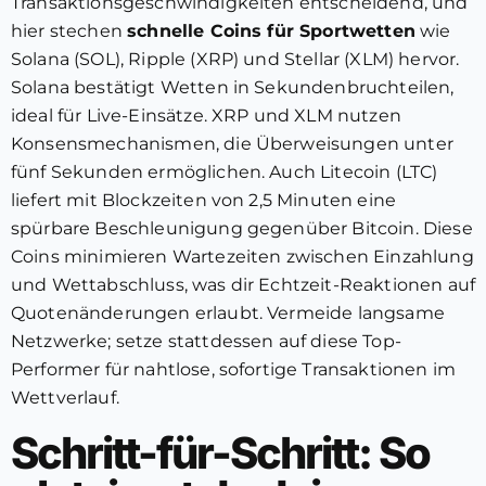
Transaktionsgeschwindigkeiten entscheidend, und
hier stechen
schnelle Coins für Sportwetten
wie
Solana (SOL), Ripple (XRP) und Stellar (XLM) hervor.
Solana bestätigt Wetten in Sekundenbruchteilen,
ideal für Live-Einsätze. XRP und XLM nutzen
Konsensmechanismen, die Überweisungen unter
fünf Sekunden ermöglichen. Auch Litecoin (LTC)
liefert mit Blockzeiten von 2,5 Minuten eine
spürbare Beschleunigung gegenüber Bitcoin. Diese
Coins minimieren Wartezeiten zwischen Einzahlung
und Wettabschluss, was dir Echtzeit-Reaktionen auf
Quotenänderungen erlaubt. Vermeide langsame
Netzwerke; setze stattdessen auf diese Top-
Performer für nahtlose, sofortige Transaktionen im
Wettverlauf.
Schritt-für-Schritt: So