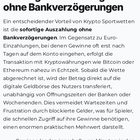
ohne Bankverzögerungen
Ein entscheidender Vorteil von Krypto Sportwetten
ist die
sofortige Auszahlung ohne
Bankverzögerungen
. Im Gegensatz zu Euro-
Einzahlungen, bei denen Gewinne oft erst nach
Tagen auf dem Konto eingehen, erfolgt die
Transaktion mit Kryptowährungen wie Bitcoin oder
Ethereum nahezu in Echtzeit. Sobald die Wette
abgerechnet ist, wird der Betrag direkt auf die
digitale Geldbörse des Nutzers transferiert,
unabhängig von Öffnungszeiten der Banken oder
Wochenenden. Dies vermeidet Wartezeiten und
Frustration durch blockierte Gelder, was für Spieler,
die schnellen Zugriff auf ihre Gewinne benötigen,
einen enormen praktischen Mehrwert darstellt.