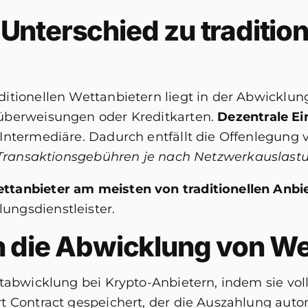
nterschied zu tradition
itionellen Wettanbietern liegt in der Abwicklun
überweisungen oder Kreditkarten.
Dezentrale E
 Intermediäre. Dadurch entfällt die Offenlegung
Transaktionsgebühren je nach Netzwerkauslastun
ttanbieter am meisten von traditionellen Anbi
ngsdienstleister.
n die Abwicklung von We
ttabwicklung bei Krypto-Anbietern, indem sie vol
rt Contract gespeichert, der die Auszahlung au