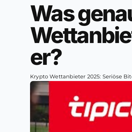
Was genau 
Wettanbiet
er?
Krypto Wettanbieter 2025: Seriöse B