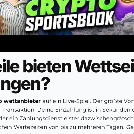
le bieten Wettsei
ungen?
o wettanbieter
auf ein Live-Spiel. Der größte Vor
e Transaktion: Deine Einzahlung ist in Sekunden 
der ein Zahlungsdienstleister dazwischengrätsc
ischen Wartezeiten von bis zu mehreren Tagen.
Ge