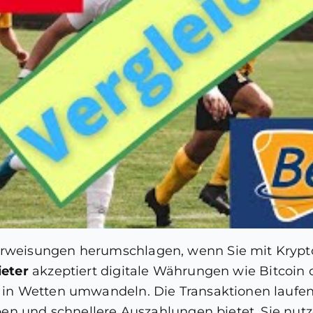
weisungen herumschlagen, wenn Sie mit Kryp
eter
akzeptiert digitale Währungen wie Bitcoin 
n Wetten umwandeln. Die Transaktionen laufen 
en und schnellere Auszahlungen bietet. Sie nutze