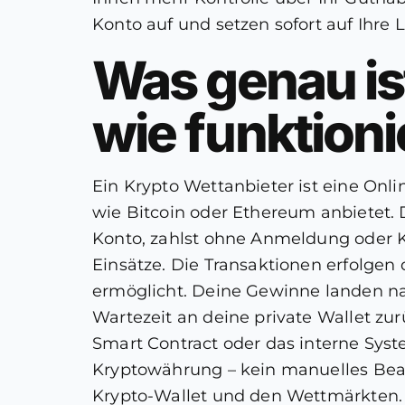
Konto auf und setzen sofort auf Ihre L
Was genau is
wie funktioni
Ein Krypto Wettanbieter ist eine Onl
wie Bitcoin oder Ethereum anbietet. D
Konto, zahlst ohne Anmeldung oder KY
Einsätze. Die Transaktionen erfolgen
ermöglicht. Deine Gewinne landen na
Wartezeit an deine private Wallet z
Smart Contract oder das interne Sys
Kryptowährung – kein manuelles Bearbe
Krypto-Wallet und den Wettmärkten.