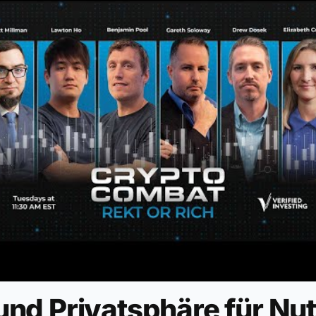
nd Privatsphäre für Nut