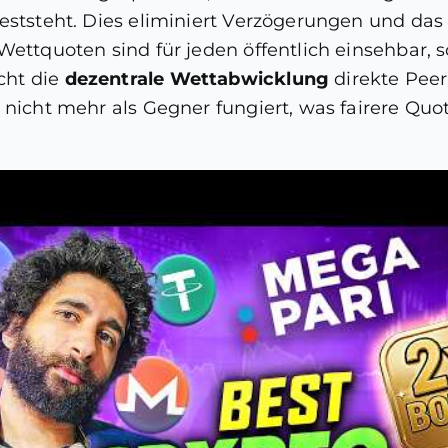
feststeht. Dies eliminiert Verzögerungen und das
 Wettquoten sind für jeden öffentlich einsehbar,
cht die
dezentrale Wettabwicklung
direkte Peer
d nicht mehr als Gegner fungiert, was fairere Qu