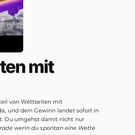
ten mit
teil von Wettseiten mit
da, und dein Gewinn landet sofort in
ht. Du umgehst damit nicht nur
rade wenn du spontan eine Wette