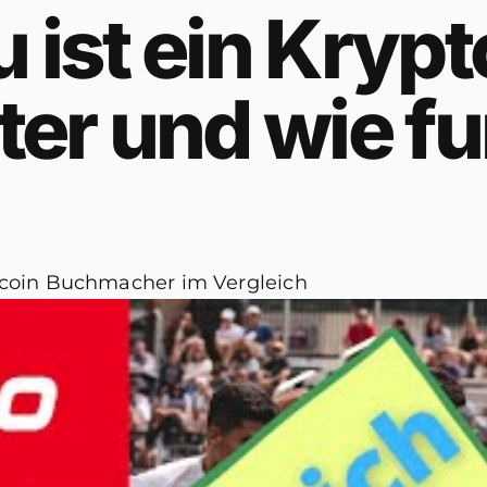
ist ein Krypt
er und wie fu
itcoin Buchmacher im Vergleich