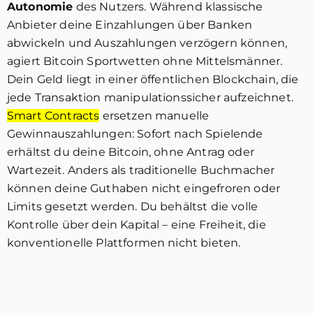
Autonomie
des Nutzers. Während klassische
Anbieter deine Einzahlungen über Banken
abwickeln und Auszahlungen verzögern können,
agiert Bitcoin Sportwetten ohne Mittelsmänner.
Dein Geld liegt in einer öffentlichen Blockchain, die
jede Transaktion manipulationssicher aufzeichnet.
Smart Contracts
ersetzen manuelle
Gewinnauszahlungen: Sofort nach Spielende
erhältst du deine Bitcoin, ohne Antrag oder
Wartezeit. Anders als traditionelle Buchmacher
können deine Guthaben nicht eingefroren oder
Limits gesetzt werden. Du behältst die volle
Kontrolle über dein Kapital – eine Freiheit, die
konventionelle Plattformen nicht bieten.