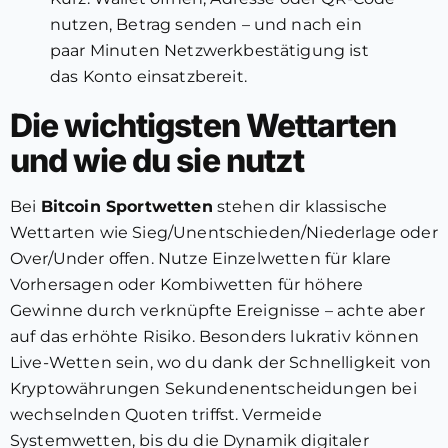
nutzen, Betrag senden – und nach ein
paar Minuten Netzwerkbestätigung ist
das Konto einsatzbereit.
Die wichtigsten Wettarten
und wie du sie nutzt
Bei
Bitcoin Sportwetten
stehen dir klassische
Wettarten wie Sieg/Unentschieden/Niederlage oder
Over/Under offen. Nutze Einzelwetten für klare
Vorhersagen oder Kombiwetten für höhere
Gewinne durch verknüpfte Ereignisse – achte aber
auf das erhöhte Risiko. Besonders lukrativ können
Live-Wetten sein, wo du dank der Schnelligkeit von
Kryptowährungen Sekundenentscheidungen bei
wechselnden Quoten triffst. Vermeide
Systemwetten, bis du die Dynamik digitaler