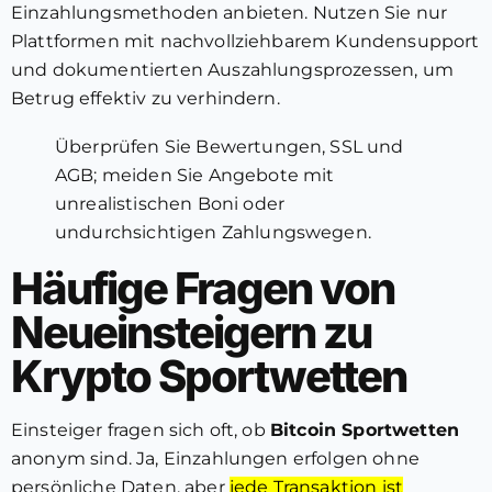
Einzahlungsmethoden anbieten. Nutzen Sie nur
Plattformen mit nachvollziehbarem Kundensupport
und dokumentierten Auszahlungsprozessen, um
Betrug effektiv zu verhindern.
Überprüfen Sie Bewertungen, SSL und
AGB; meiden Sie Angebote mit
unrealistischen Boni oder
undurchsichtigen Zahlungswegen.
Häufige Fragen von
Neueinsteigern zu
Krypto Sportwetten
Einsteiger fragen sich oft, ob
Bitcoin Sportwetten
anonym sind. Ja, Einzahlungen erfolgen ohne
persönliche Daten, aber
jede Transaktion ist