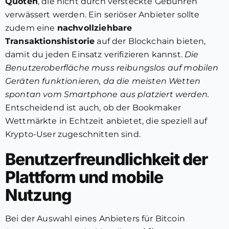
Quoten
, die nicht durch versteckte Gebühren
verwässert werden. Ein seriöser Anbieter sollte
zudem eine
nachvollziehbare
Transaktionshistorie
auf der Blockchain bieten,
damit du jeden Einsatz verifizieren kannst.
Die
Benutzeroberfläche muss reibungslos auf mobilen
Geräten funktionieren, da die meisten Wetten
spontan vom Smartphone aus platziert werden.
Entscheidend ist auch, ob der Bookmaker
Wettmärkte in Echtzeit anbietet, die speziell auf
Krypto-User zugeschnitten sind.
Benutzerfreundlichkeit der
Plattform und mobile
Nutzung
Bei der Auswahl eines Anbieters für Bitcoin