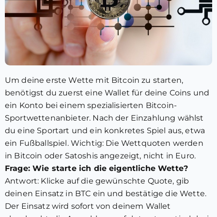
Um deine erste Wette mit Bitcoin zu starten,
benötigst du zuerst eine Wallet für deine Coins und
ein Konto bei einem spezialisierten Bitcoin-
Sportwettenanbieter. Nach der Einzahlung wählst
du eine Sportart und ein konkretes Spiel aus, etwa
ein Fußballspiel. Wichtig: Die Wettquoten werden
in Bitcoin oder Satoshis angezeigt, nicht in Euro.
Frage: Wie starte ich die eigentliche Wette?
Antwort: Klicke auf die gewünschte Quote, gib
deinen Einsatz in BTC ein und bestätige die Wette.
Der Einsatz wird sofort von deinem Wallet