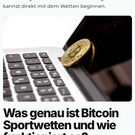
kannst direkt mit dem Wetten beginnen.
Was genau ist Bitcoin
Sportwetten und wie