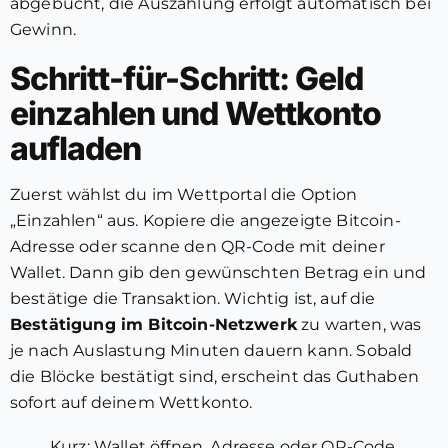
abgebucht, die Auszahlung erfolgt automatisch bei
Gewinn.
Schritt-für-Schritt: Geld
einzahlen und Wettkonto
aufladen
Zuerst wählst du im Wettportal die Option
„Einzahlen“ aus. Kopiere die angezeigte Bitcoin-
Adresse oder scanne den QR-Code mit deiner
Wallet. Dann gib den gewünschten Betrag ein und
bestätige die Transaktion. Wichtig ist, auf die
Bestätigung im Bitcoin-Netzwerk
zu warten, was
je nach Auslastung Minuten dauern kann. Sobald
die Blöcke bestätigt sind, erscheint das Guthaben
sofort auf deinem Wettkonto.
Kurz: Wallet öffnen, Adresse oder QR-Code