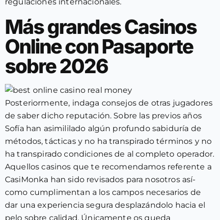
regulaciones internacionales.
Más grandes Casinos
Online con Pasaporte
sobre 2026
Posteriormente, indaga consejos de otras jugadores
de saber dicho reputación. Sobre las previos años
Sofía han asimililado algún profundo sabiduría de
métodos, tácticas y no ha transpirado términos y no
ha transpirado condiciones de al completo operador.
Aquellos casinos que te recomendamos referente a
CasiMonka han sido revisados para nosotros así­
como cumplimentan a los campos necesarios de
dar una experiencia segura desplazándolo hacia el
pelo sobre calidad. Únicamente os queda