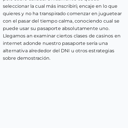
seleccionar la cual más inscribirí¡ encaje en lo que
quieres y no ha transpirado comenzar en juguetear
con el pasar del tiempo calma, conociendo cual se
puede usar su pasaporte absolutamente uno.
Llegamos an examinar ciertos clases de casinos en
internet adonde nuestro pasaporte serí­a una
alternativa alrededor del DNI u otros estrategias
sobre demostración.