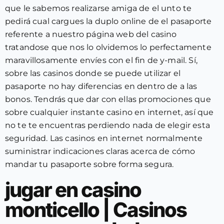
que le sabemos realizarse amiga de el unto te
pedirá cual cargues la duplo online de el pasaporte
referente a nuestro página web del casino
tratandose que nos lo olvidemos lo perfectamente
maravillosamente envíes con el fin de y-mail. Sí,
sobre las casinos donde se puede utilizar el
pasaporte no hay diferencias en dentro de a las
bonos.
Tendrás que dar con ellas promociones que
sobre cualquier instante casino en internet, así que
no te te encuentras perdiendo nada de elegir esta
seguridad. Las casinos en internet normalmente
suministrar indicaciones claras acerca de cómo
mandar tu pasaporte sobre forma segura.
jugar en casino
monticello | Casinos