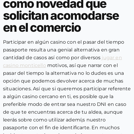
como novedad que
solicitan acomodarse
en el comercio
Participar en algún casino con el pasar del tiempo
pasaporte resulta una genial alternativa en gran
cantidad de casos así­ como por diversos
jugar en
casino monticello
motivos, así que narrar con el
pasar del tiempo la alternativa no lo dudes es una
opción que podemos devolver acerca de muchas
situaciones. Así que si queremos participar referente
a algún casino cercano en ti, es posible que la
preferible modo de entrar sea nuestro DNI en caso
de que te encuentras acerca de tu aldea, aunque
leerás sobre como utilizar ademí¡s nuestro
pasaporte con el fin de identificarte. En muchos