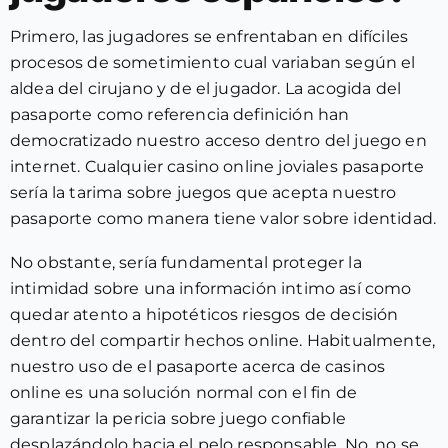
Primero, las jugadores se enfrentaban en difíciles
procesos de sometimiento cual variaban según el
aldea del cirujano y de el jugador. La acogida del
pasaporte como referencia definición han
democratizado nuestro acceso dentro del juego en
internet. Cualquier casino online joviales pasaporte
serí­a la tarima sobre juegos que acepta nuestro
pasaporte como manera tiene valor sobre identidad.
No obstante, serí­a fundamental proteger la
intimidad sobre una información intimo así­ como
quedar atento a hipotéticos riesgos de decisión
dentro del compartir hechos online. Habitualmente,
nuestro uso de el pasaporte acerca de casinos
online es una solución normal con el fin de
garantizar la pericia sobre juego confiable
desplazándolo hacia el pelo responsable. No, no se