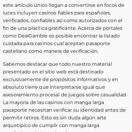
este artículo único llegan a convertirse en focos de
luces incluyen casinos fiables para españoles,
verificados, confiables así­ como autorizados con el
fin de una practica gratificante. Acerca de portales
como DealGamble es posible encontrar la listado
cuidada para casinos cual aceptan pasaporte
castellano como manera de verificación.
Sabemos destacar que todo nuestro material
presentado en el sitio web está destinado
exclusivamente de propósitos informativos y en
absoluto tiene que interpretarse igual que
asesoramiento procesal de juegos sobre casualidad.
La mayoría de las casinos con manga larga
pasaporte necesitan verificar su identidad antes de
permitir retiros. Esto es sin duda algún arte
arquetípico de cumplir con manga larga