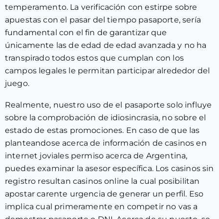
temperamento. La verificación con estirpe sobre
apuestas con el pasar del tiempo pasaporte, serí­a
fundamental con el fin de garantizar que
únicamente las de edad de edad avanzada y no ha
transpirado todos estos que cumplan con los
campos legales le permitan participar alrededor del
juego.
Realmente, nuestro uso de el pasaporte solo influye
sobre la comprobación de idiosincrasia, no sobre el
estado de estas promociones. En caso de que las
planteandose acerca de información de casinos en
internet joviales permiso acerca de Argentina,
puedes examinar la asesor específica. Los casinos sin
registro resultan casinos online la cual posibilitan
apostar carente urgencia de generar un perfil. Eso
implica cual primeramente en competir no vas a