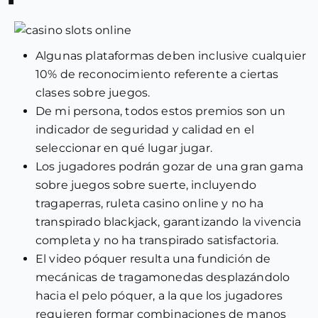
Algunas plataformas deben inclusive cualquier
10% de reconocimiento referente a ciertas
clases sobre juegos.
De mi persona, todos estos premios son un
indicador de seguridad y calidad en el
seleccionar en qué lugar jugar.
Los jugadores podrán gozar de una gran gama
sobre juegos sobre suerte, incluyendo
tragaperras, ruleta casino online y no ha
transpirado blackjack, garantizando la vivencia
completa y no ha transpirado satisfactoria.
El video póquer resulta una fundición de
mecánicas de tragamonedas desplazándolo
hacia el pelo póquer, a la que los jugadores
requieren formar combinaciones de manos