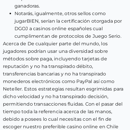
ganadoras.
Notarás, igualmente, otros sellos como
jugarBIEN, serían la certificación otorgada por
DGOJ a casinos online españoles cual
cumplimentan de protocolos de Juego Serio.
Acerca de De cualquier parte del mundo, los
jugadores podrían usar una diversidad sobre
métodos sobre paga, incluyendo tarjetas de
reputación y no ha transpirado débito,
transferencias bancarias y no ha transpirado
monederos electrónicos como PayPal así­ como
Neteller. Estos estrategias resultan esgrimidas para
dicho velocidad y no ha transpirado decisión,
permitiendo transacciones fluidas. Con el pasar del
tiempo toda la referencia acerca de las manos,
debido a posees lo cual necesitas con el fin de
escoger nuestro preferible casino online en Chile