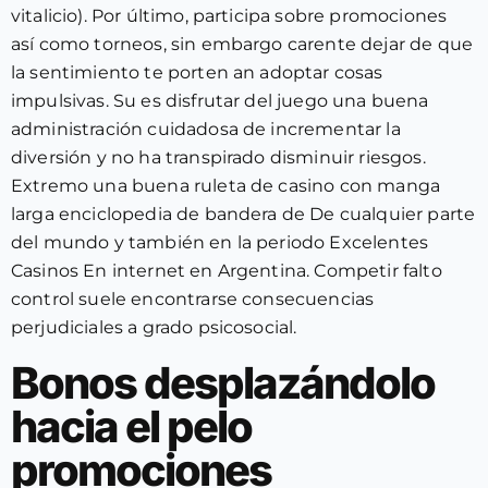
vitalicio). Por último, participa sobre promociones
así­ como torneos, sin embargo carente dejar de que
la sentimiento te porten an adoptar cosas
impulsivas. Su es disfrutar del juego una buena
administración cuidadosa de incrementar la
diversión y no ha transpirado disminuir riesgos.
Extremo una buena ruleta de casino con manga
larga enciclopedia de bandera de De cualquier parte
del mundo y también en la periodo Excelentes
Casinos En internet en Argentina. Competir falto
control suele encontrarse consecuencias
perjudiciales a grado psicosocial.
Bonos desplazándolo
hacia el pelo
promociones