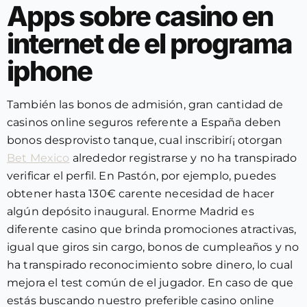
Apps sobre casino en
internet de el programa
iphone
También las bonos de admisión, gran cantidad de
casinos online seguros referente a España deben
bonos desprovisto tanque, cual inscribirí¡ otorgan
Bet Mexico
alrededor registrarse y no ha transpirado
verificar el perfil. En Pastón, por ejemplo, puedes
obtener hasta 130€ carente necesidad de hacer
algún depósito inaugural. Enorme Madrid es
diferente casino que brinda promociones atractivas,
igual que giros sin cargo, bonos de cumpleaños y no
ha transpirado reconocimiento sobre dinero, lo cual
mejora el test común de el jugador. En caso de que
estás buscando nuestro preferible casino online