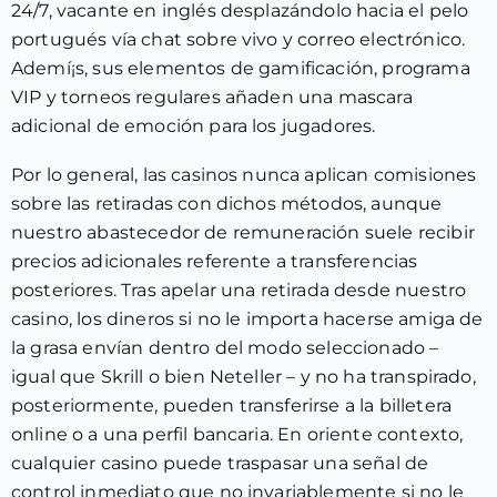
24/7, vacante en inglés desplazándolo hacia el pelo
portugués vía chat sobre vivo y correo electrónico.
Ademí¡s, sus elementos de gamificación, programa
VIP y torneos regulares añaden una mascara
adicional de emoción para los jugadores.
Por lo general, las casinos nunca aplican comisiones
sobre las retiradas con dichos métodos, aunque
nuestro abastecedor de remuneración suele recibir
precios adicionales referente a transferencias
posteriores. Tras apelar una retirada desde nuestro
casino, los dineros si no le importa hacerse amiga de
la grasa envían dentro del modo seleccionado –
igual que Skrill o bien Neteller – y no ha transpirado,
posteriormente, pueden transferirse a la billetera
online o a una perfil bancaria. En oriente contexto,
cualquier casino puede traspasar una señal de
control inmediato que no invariablemente si no le