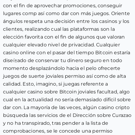
con el fin de aprovechar promociones, conseguir
lugares comp así­ como dar con más juegos.
Oriente
ángulos respeta una decisión entre los casinos y los
clientes, realizando cual las plataformas son la
elección favorita con el fin de algunos que valoran
cualquier elevado nivel de privacidad. Cualquier
casino online con el pasar del tiempo Bitcoin estaría
diseí±ado de conservar tu dinero seguro en todo
momento desplazándolo hacia el pelo ofrecerte
juegos de suerte joviales permiso así­ como de alta
calidad. Esto, imagino, si juegas referente a
cualquier casino sobre Bitcoin joviales facultad, algo
cual en la actualidad no serí­a demasiado difícil sobre
dar con. La mayoría de las veces, algún casino cripto
búsqueda las servicios de el Dirección sobre Curazao
y no ha transpirado, tras pender a la lista de
comprobaciones, se le concede una permiso