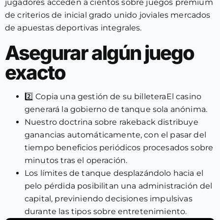
jugadores acceden a cientos sobre juegos premium
de criterios de inicial grado unido joviales mercados
de apuestas deportivas integrales.
Asegurar algún juego
exacto
2️⃣ Copia una gestión de su billeteraEl casino
generará la gobierno de tanque sola anónima.
Nuestro doctrina sobre rakeback distribuye
ganancias automáticamente, con el pasar del
tiempo beneficios periódicos procesados sobre
minutos tras el operación.
Los límites de tanque desplazándolo hacia el
pelo pérdida posibilitan una administración del
capital, previniendo decisiones impulsivas
durante las tipos sobre entretenimiento.