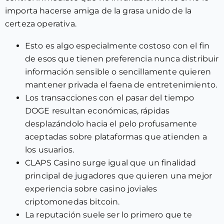
importa hacerse amiga de la grasa unido de la
certeza operativa.
Esto es algo especialmente costoso con el fin
de esos que tienen preferencia nunca distribuir
información sensible o sencillamente quieren
mantener privada el faena de entretenimiento.
Los transacciones con el pasar del tiempo
DOGE resultan económicas, rápidas
desplazándolo hacia el pelo profusamente
aceptadas sobre plataformas que atienden a
los usuarios.
CLAPS Casino surge igual que un finalidad
principal de jugadores que quieren una mejor
experiencia sobre casino joviales
criptomonedas bitcoin.
La reputación suele ser lo primero que te