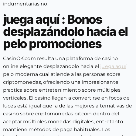
indumentarias no.
juega aquí : Bonos
desplazándolo hacia el
pelo promociones
CasinOK.com resulta una plataforma de casino
online elegante desplazándolo hacia el
juega aquí
pelo moderna cual atiende a las personas sobre
criptomonedas, ofreciendo una impresionante
practica sobre entretenimiento sobre múltiples
verticales. El casino llegan a convertirse en focos de
luces está igual que la de las mejores alternativas de
casino sobre criptomonedas bitcoin dentro del
aceptar múltiples monedas digitales, entretanto
mantiene métodos de paga habituales. Los