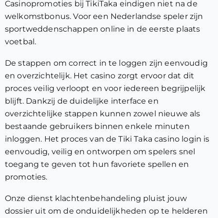
Casinopromoties bij TikiTaka eindigen niet na de
welkomstbonus. Voor een Nederlandse speler zijn
sportweddenschappen online in de eerste plaats
voetbal.
De stappen om correct in te loggen zijn eenvoudig
en overzichtelijk. Het casino zorgt ervoor dat dit
proces veilig verloopt en voor iedereen begrijpelijk
blijft. Dankzij de duidelijke interface en
overzichtelijke stappen kunnen zowel nieuwe als
bestaande gebruikers binnen enkele minuten
inloggen. Het proces van de Tiki Taka casino login is
eenvoudig, veilig en ontworpen om spelers snel
toegang te geven tot hun favoriete spellen en
promoties.
Onze dienst klachtenbehandeling pluist jouw
dossier uit om de onduidelijkheden op te helderen