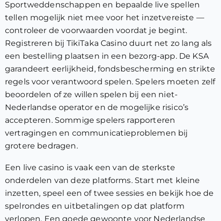
Sportweddenschappen en bepaalde live spellen
tellen mogelijk niet mee voor het inzetvereiste —
controleer de voorwaarden voordat je begint.
Registreren bij TikiTaka Casino duurt net zo lang als
een bestelling plaatsen in een bezorg-app. De KSA
garandeert eerlijkheid, fondsbescherming en strikte
regels voor verantwoord spelen. Spelers moeten zelf
beoordelen of ze willen spelen bij een niet-
Nederlandse operator en de mogelijke risico’s
accepteren. Sommige spelers rapporteren
vertragingen en communicatieproblemen bij
grotere bedragen.
Een live casino is vaak een van de sterkste
onderdelen van deze platforms. Start met kleine
inzetten, speel een of twee sessies en bekijk hoe de
spelrondes en uitbetalingen op dat platform
verlopen. Een goede gewoonte voor Nederlandse