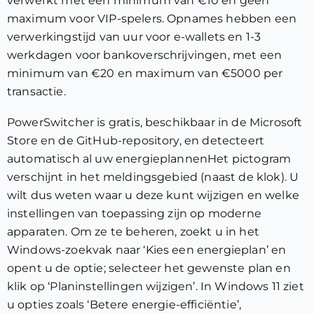
verwerkt met een minimum van €10 en geen
maximum voor VIP-spelers. Opnames hebben een
verwerkingstijd van uur voor e-wallets en 1-3
werkdagen voor bankoverschrijvingen, met een
minimum van €20 en maximum van €5000 per
transactie.
PowerSwitcher is gratis, beschikbaar in de Microsoft
Store en de GitHub-repository, en detecteert
automatisch al uw energieplannenHet pictogram
verschijnt in het meldingsgebied (naast de klok). U
wilt dus weten waar u deze kunt wijzigen en welke
instellingen van toepassing zijn op moderne
apparaten. Om ze te beheren, zoekt u in het
Windows-zoekvak naar ‘Kies een energieplan’ en
opent u de optie; selecteer het gewenste plan en
klik op ‘Planinstellingen wijzigen’. In Windows 11 ziet
u opties zoals ‘Betere energie-efficiëntie’,