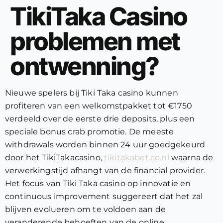
TikiTaka Casino
problemen met
ontwenning?
Nieuwe spelers bij Tiki Taka casino kunnen
profiteren van een welkomstpakket tot €1750
verdeeld over de eerste drie deposits, plus een
speciale bonus crab promotie. De meeste
withdrawals worden binnen 24 uur goedgekeurd
door het TikiTakacasino,
tikitakabet.co.nl
waarna de
verwerkingstijd afhangt van de financial provider.
Het focus van Tiki Taka casino op innovatie en
continuous improvement suggereert dat het zal
blijven evolueren om te voldoen aan de
veranderende behoeften van de online