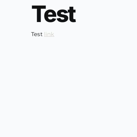
Test
Test
link