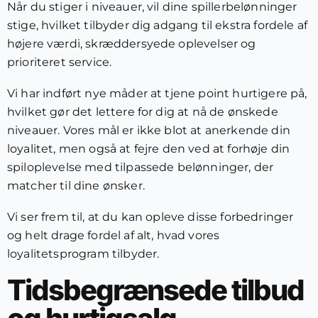
Når du stiger i niveauer, vil dine spillerbelønninger
stige, hvilket tilbyder dig adgang til ekstra fordele af
højere værdi, skræddersyede oplevelser og
prioriteret service.
Vi har indført nye måder at tjene point hurtigere på,
hvilket gør det lettere for dig at nå de ønskede
niveauer. Vores mål er ikke blot at anerkende din
loyalitet, men også at fejre den ved at forhøje din
spiloplevelse med tilpassede belønninger, der
matcher til dine ønsker.
Vi ser frem til, at du kan opleve disse forbedringer
og helt drage fordel af alt, hvad vores
loyalitetsprogram tilbyder.
Tidsbegrænsede tilbud