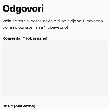
Odgovori
Vaša adresa e-pošte neće biti objavljena.
Obavezna
polja su označena sa
* (obavezno)
Komentar
* (obavezno)
Ime
* (obavezno)