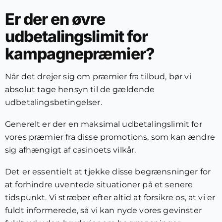
Er der en øvre
udbetalingslimit for
kampagnepræmier?
Når det drejer sig om præmier fra tilbud, bør vi
absolut tage hensyn til de gældende
udbetalingsbetingelser.
Generelt er der en maksimal udbetalingslimit for
vores præmier fra disse promotions, som kan ændre
sig afhængigt af casinoets vilkår.
Det er essentielt at tjekke disse begrænsninger for
at forhindre uventede situationer på et senere
tidspunkt. Vi stræber efter altid at forsikre os, at vi er
fuldt informerede, så vi kan nyde vores gevinster