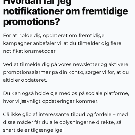
Hvordan får jeg
notifikationer om fremtidige
promotions?
For at holde dig opdateret om fremtidige
kampagner anbefaler vi, at du tilmelder dig flere
notifikationsmetoder.
Ved at tilmelde dig på vores newsletter og aktivere
promotionsalarmer på din konto, sørger vi for, at du
altid er opdateret.
Du kan også holde øje med os på sociale platforme,
hvor vi jævnligt opdateringer kommer.
Gå ikke glip af interessante tilbud og fordele – med
disse måder får du alle oplysningerne direkte, så
snart de er tilgængelige!