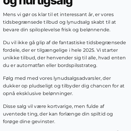
og hurtigsalg
Mens vi gør os klar til et interessant år, er vores
tidsbegrænsede tilbud og lynudsalg skabt til at
bevare din spiloplevelse frisk og belønnende.
Du vil ikke gå glip af de fantastiske tidsbegrænsede
fordele, der er tilgængelige i hele 2025. Vi starter
unikke tilbud, der henvender sig til alle, hvad enten
du er automatfan eller bordspilsstrateg.
Følg med med vores lynudsalgsadvarsler, der
dukker op pludseligt og tilbyder dig chancen for at
opnå eksklusive belønninger.
Disse salg vil være kortvarige, men fulde af
uventede ting, der kan forlænge din spiltid og
forøge dine gevinster.