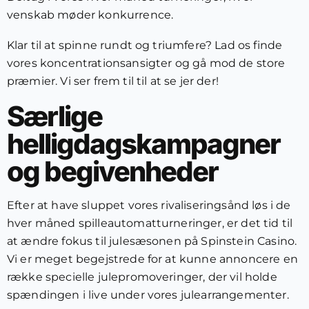
venskab møder konkurrence.
Klar til at spinne rundt og triumfere? Lad os finde
vores koncentrationsansigter og gå mod de store
præmier. Vi ser frem til til at se jer der!
Særlige
helligdagskampagner
og begivenheder
Efter at have sluppet vores rivaliseringsånd løs i de
hver måned spilleautomatturneringer, er det tid til
at ændre fokus til julesæsonen på Spinstein Casino.
Vi er meget begejstrede for at kunne annoncere en
række specielle julepromoveringer, der vil holde
spændingen i live under vores julearrangementer.