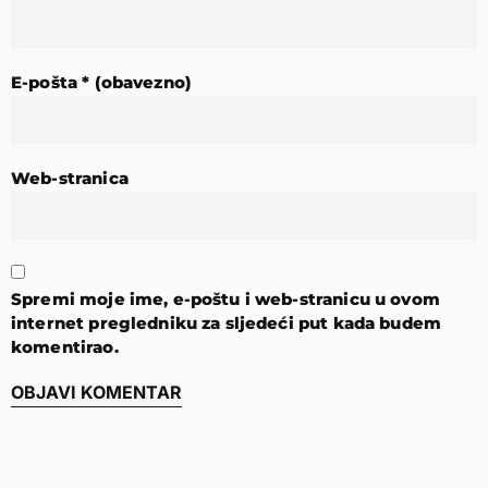
E-pošta
* (obavezno)
Web-stranica
Spremi moje ime, e-poštu i web-stranicu u ovom
internet pregledniku za sljedeći put kada budem
komentirao.