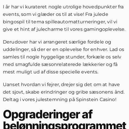
I år har vi kurateret nogle utrolige hovedpunkter fra
events, som vi glæder os til at vise! Fra julede
bingospil til tema spilleautomatturneringer, vil vi
give et hint af julecharme til vores gamingoplevelse.
Derudover har vi arrangeret særlige fordele og
uddelinger, så der er en oplevelse for enhver. Lad os
samles til nogle hyggelige stunder, forkæle os selv
med smagfulde sæsonrelaterede lækkerier og få
mest muligt ud af disse specielle events.
Uanset hvordan vi fejrer, drejer sig det om at have
det sjovt, skabe erindringer og gribe sæsonens ånd.
Deltag i vores julestemning på Spinstein Casino!
Opgraderinger af
belønningsprogrammet