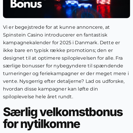
Vi er begejstrede for at kunne annoncere, at
Spinstein Casino introducerer en fantastisk
kampagnekalender for 2025 i Danmark. Dette er
ikke bare en typisk række promotions; den er
designet til at optimere spiloplevelsen for alle. Fra
særlige bonusser for nybegyndere til spændende
turneringer og feriekampagner er der meget mere i
vente. Nysgerrig efter detaljerne? Lad os udforske,
hvordan disse kampagner kan løfte din
spiloplevelse hele året rundt.
Særlig velkomstbonus
for nytilkomne