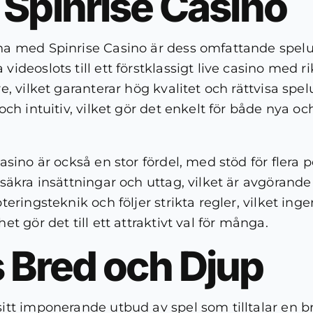
 Spinrise Casino
a med Spinrise Casino är dess omfattande spelutb
deoslots till ett förstklassigt live casino med ri
e, vilket garanterar hög kvalitet och rättvisa sp
ch intuitiv, vilket gör det enkelt för både nya oc
asino är också en stor fördel, med stöd för flera
säkra insättningar och uttag, vilket är avgörande
eringsteknik och följer strikta regler, vilket in
t gör det till ett attraktivt val för många.
 Bred och Djup
itt imponerande utbud av spel som tilltalar en b