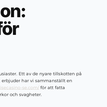
ion:
för
iaster. Ett av de nyare tillskotten på
t erbjuder har vi sammanställt en
nrisecasino-se.com/
för att fatta
yrkor och svagheter.