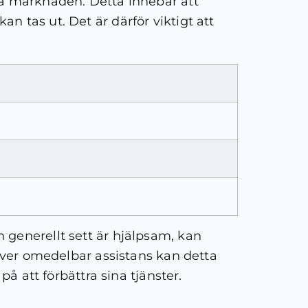
på marknaden. Detta innebär att
 tas ut. Det är därför viktigt att
 generellt sett är hjälpsam, kan
räver omedelbar assistans kan detta
å att förbättra sina tjänster.