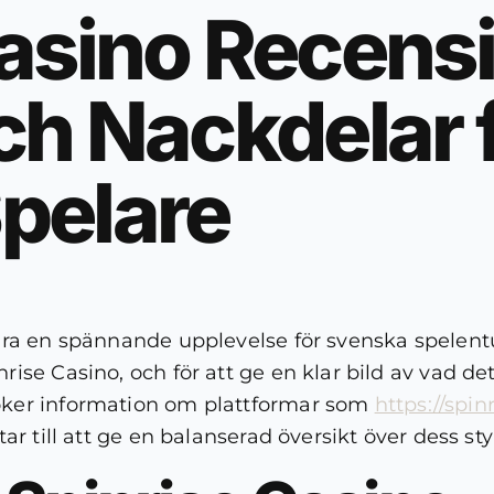
Casino Recens
ch Nackdelar 
pelare
ra en spännande upplevelse för svenska spelentus
ise Casino, och för att ge en klar bild av vad de
öker information om plattformar som
https://spi
ar till att ge en balanserad översikt över dess st