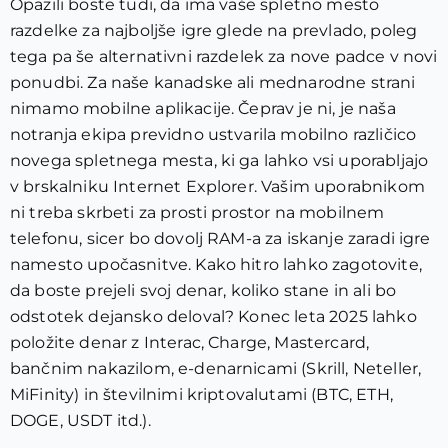
Opazili boste tudi, da ima vaše spletno mesto
razdelke za najboljše igre glede na prevlado, poleg
tega pa še alternativni razdelek za nove padce v novi
ponudbi. Za naše kanadske ali mednarodne strani
nimamo mobilne aplikacije. Čeprav je ni, je naša
notranja ekipa previdno ustvarila mobilno različico
novega spletnega mesta, ki ga lahko vsi uporabljajo
v brskalniku Internet Explorer. Vašim uporabnikom
ni treba skrbeti za prosti prostor na mobilnem
telefonu, sicer bo dovolj RAM-a za iskanje zaradi igre
namesto upočasnitve. Kako hitro lahko zagotovite,
da boste prejeli svoj denar, koliko stane in ali bo
odstotek dejansko deloval? Konec leta 2025 lahko
položite denar z Interac, Charge, Mastercard,
bančnim nakazilom, e-denarnicami (Skrill, Neteller,
MiFinity) in številnimi kriptovalutami (BTC, ETH,
DOGE, USDT itd.).