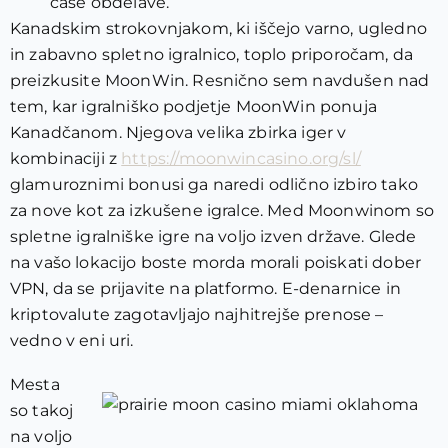
čase obdelave.
Kanadskim strokovnjakom, ki iščejo varno, ugledno
in zabavno spletno igralnico, toplo priporočam, da
preizkusite MoonWin. Resnično sem navdušen nad
tem, kar igralniško podjetje MoonWin ponuja
Kanadčanom. Njegova velika zbirka iger v
kombinaciji z
https://moonwincasino.org/sl/
glamuroznimi bonusi ga naredi odlično izbiro tako
za nove kot za izkušene igralce. Med Moonwinom so
spletne igralniške igre na voljo izven države. Glede
na vašo lokacijo boste morda morali poiskati dober
VPN, da se prijavite na platformo. E-denarnice in
kriptovalute zagotavljajo najhitrejše prenose –
vedno v eni uri.
Mesta
so takoj
na voljo