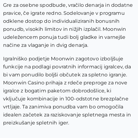
Gre za osebne spodbude, vračilo denarja in dodatne
pravice, če igrate redno. Sodelovanje v programu
odklene dostop do individualiziranih bonusnih
ponudb, visokih limitov in nižjih izplačil. Moonwin
udeležencem ponuja tudi bolj gladke in varnejše
načine za vlaganje in dvig denarja.
Igralniško podjetje Moonwin zagotovo izboljšuje
funkcije na podlagi povratnih informacij igralcev, da
bi vam ponudilo boljši občutek za spletno igranje.
Moonwin Casino prihaja z rdeče preproge za nove
igralce z bogatim paketom dobrodošlice, ki
vključuje kombinacije in 100-odstotne brezplačne
vrtljaje. Ta zanimiva ponudba vam bo omogočila
idealen začetek za raziskovanje spletnega mesta in
preizkušanje spletnih iger.