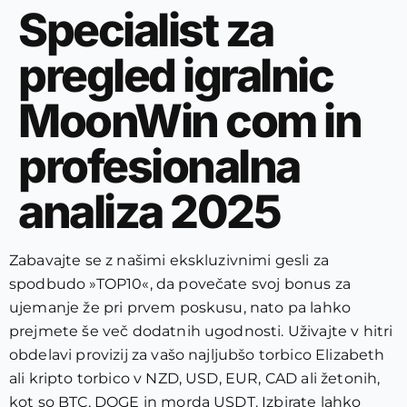
Specialist za
pregled igralnic
MoonWin com in
profesionalna
analiza 2025
Zabavajte se z našimi ekskluzivnimi gesli za
spodbudo »TOP10«, da povečate svoj bonus za
ujemanje že pri prvem poskusu, nato pa lahko
prejmete še več dodatnih ugodnosti. Uživajte v hitri
obdelavi provizij za vašo najljubšo torbico Elizabeth
ali kripto torbico v NZD, USD, EUR, CAD ali žetonih,
kot so BTC, DOGE in morda USDT. Izbirate lahko