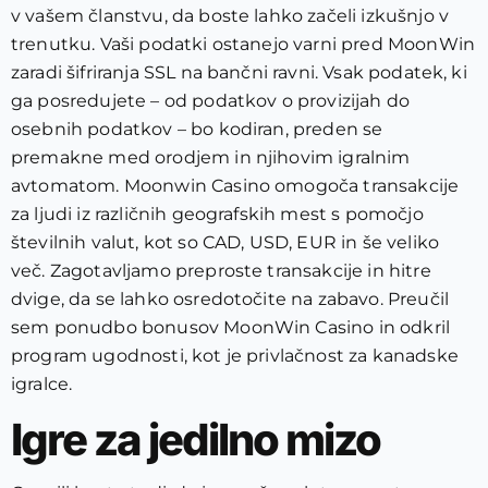
v vašem članstvu, da boste lahko začeli izkušnjo v
trenutku. Vaši podatki ostanejo varni pred MoonWin
zaradi šifriranja SSL na bančni ravni. Vsak podatek, ki
ga posredujete – od podatkov o provizijah do
osebnih podatkov – bo kodiran, preden se
premakne med orodjem in njihovim igralnim
avtomatom. Moonwin Casino omogoča transakcije
za ljudi iz različnih geografskih mest s pomočjo
številnih valut, kot so CAD, USD, EUR in še veliko
več. Zagotavljamo preproste transakcije in hitre
dvige, da se lahko osredotočite na zabavo. Preučil
sem ponudbo bonusov MoonWin Casino in odkril
program ugodnosti, kot je privlačnost za kanadske
igralce.
Igre za jedilno mizo