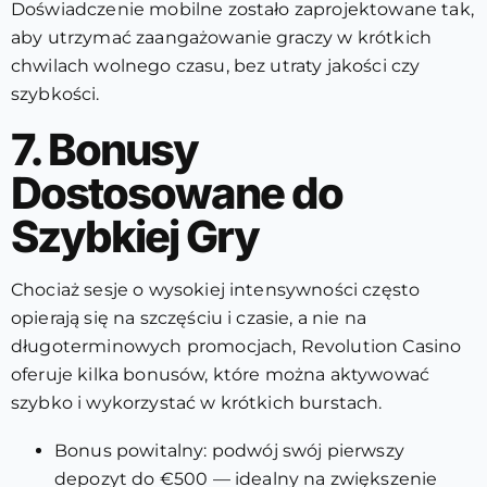
Doświadczenie mobilne zostało zaprojektowane tak,
aby utrzymać zaangażowanie graczy w krótkich
chwilach wolnego czasu, bez utraty jakości czy
szybkości.
7. Bonusy
Dostosowane do
Szybkiej Gry
Chociaż sesje o wysokiej intensywności często
opierają się na szczęściu i czasie, a nie na
długoterminowych promocjach, Revolution Casino
oferuje kilka bonusów, które można aktywować
szybko i wykorzystać w krótkich burstach.
Bonus powitalny: podwój swój pierwszy
depozyt do €500 — idealny na zwiększenie