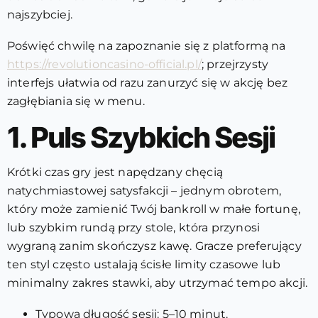
najszybciej.
Poświęć chwilę na zapoznanie się z platformą na
https://revolutioncasino-official.pl/
; przejrzysty
interfejs ułatwia od razu zanurzyć się w akcję bez
zagłębiania się w menu.
1. Puls Szybkich Sesji
Krótki czas gry jest napędzany chęcią
natychmiastowej satysfakcji – jednym obrotem,
który może zamienić Twój bankroll w małe fortunę,
lub szybkim rundą przy stole, która przynosi
wygraną zanim skończysz kawę. Gracze preferujący
ten styl często ustalają ścisłe limity czasowe lub
minimalny zakres stawki, aby utrzymać tempo akcji.
Typowa długość sesji: 5–10 minut.