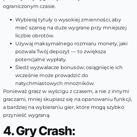
ograniczonym czasie.
Wybieraj tytuły o wysokiej zmienności, aby
mieć szansę na duże wygrane przy mniejszej
liczbie obrotów.
Używaj maksymalnego rozmiaru monety, jaki
pozwala Twój depozyt — to zwiększa
potencjalne wypłaty.
Śledź wyzwalacze bonusów; osiągnięcie ich
wcześnie może prowadzić do
natychmiastowych mnożników.
Ponieważ grasz w wyścigu z czasem, a nie z innymi
graczami, mniej skupiasz się na opanowaniu funkcji,
a bardziej na wybieraniu gier, które mogą szybko
przynieść wygraną.
4. Gry Crash: