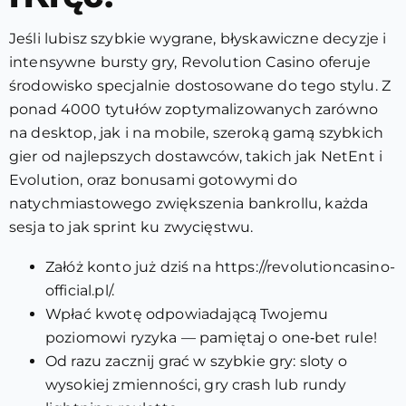
Jeśli lubisz szybkie wygrane, błyskawiczne decyzje i
intensywne bursty gry, Revolution Casino oferuje
środowisko specjalnie dostosowane do tego stylu. Z
ponad 4000 tytułów zoptymalizowanych zarówno
na desktop, jak i na mobile, szeroką gamą szybkich
gier od najlepszych dostawców, takich jak NetEnt i
Evolution, oraz bonusami gotowymi do
natychmiastowego zwiększenia bankrollu, każda
sesja to jak sprint ku zwycięstwu.
Załóż konto już dziś na https://revolutioncasino-
official.pl/.
Wpłać kwotę odpowiadającą Twojemu
poziomowi ryzyka — pamiętaj o one‑bet rule!
Od razu zacznij grać w szybkie gry: sloty o
wysokiej zmienności, gry crash lub rundy