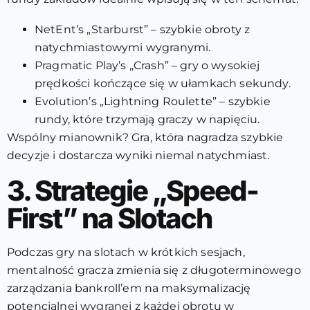
NetEnt’s „Starburst” – szybkie obroty z
natychmiastowymi wygranymi.
Pragmatic Play’s „Crash” – gry o wysokiej
prędkości kończące się w ułamkach sekundy.
Evolution’s „Lightning Roulette” – szybkie
rundy, które trzymają graczy w napięciu.
Wspólny mianownik? Gra, która nagradza szybkie
decyzje i dostarcza wyniki niemal natychmiast.
3. Strategie „Speed-
First” na Slotach
Podczas gry na slotach w krótkich sesjach,
mentalność gracza zmienia się z długoterminowego
zarządzania bankroll’em na maksymalizację
potencjalnej wygranej z każdej obrotu w