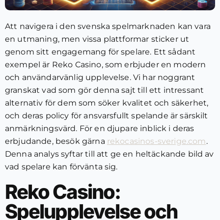
Att navigera i den svenska spelmarknaden kan vara
en utmaning, men vissa plattformar sticker ut
genom sitt engagemang för spelare. Ett sådant
exempel är Reko Casino, som erbjuder en modern
och användarvänlig upplevelse. Vi har noggrant
granskat vad som gör denna sajt till ett intressant
alternativ för dem som söker kvalitet och säkerhet,
och deras policy för ansvarsfullt spelande är särskilt
anmärkningsvärd. För en djupare inblick i deras
erbjudande, besök gärna
rekocasinos-sverige.com
.
Denna analys syftar till att ge en heltäckande bild av
vad spelare kan förvänta sig.
Reko Casino:
Spelupplevelse och