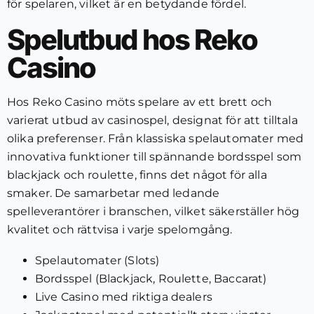
för spelaren, vilket är en betydande fördel.
Spelutbud hos Reko
Casino
Hos Reko Casino möts spelare av ett brett och
varierat utbud av casinospel, designat för att tilltala
olika preferenser. Från klassiska spelautomater med
innovativa funktioner till spännande bordsspel som
blackjack och roulette, finns det något för alla
smaker. De samarbetar med ledande
spelleverantörer i branschen, vilket säkerställer hög
kvalitet och rättvisa i varje spelomgång.
Spelautomater (Slots)
Bordsspel (Blackjack, Roulette, Baccarat)
Live Casino med riktiga dealers