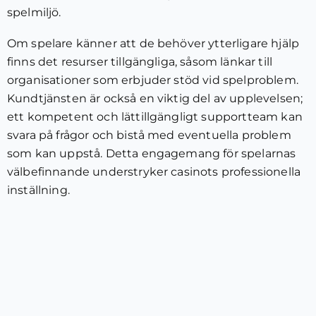
spelmiljö.
Om spelare känner att de behöver ytterligare hjälp
finns det resurser tillgängliga, såsom länkar till
organisationer som erbjuder stöd vid spelproblem.
Kundtjänsten är också en viktig del av upplevelsen;
ett kompetent och lättillgängligt supportteam kan
svara på frågor och bistå med eventuella problem
som kan uppstå. Detta engagemang för spelarnas
välbefinnande understryker casinots professionella
inställning.