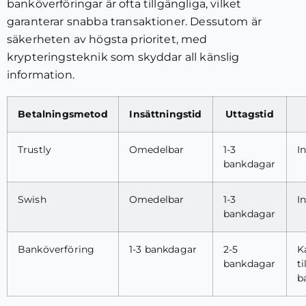
banköverföringar är ofta tillgängliga, vilket
garanterar snabba transaktioner. Dessutom är
säkerheten av högsta prioritet, med
krypteringsteknik som skyddar all känslig
information.
Betalningsmetod
Insättningstid
Uttagstid
Trustly
Omedelbar
1-3
I
bankdagar
Swish
Omedelbar
1-3
I
bankdagar
Banköverföring
1-3 bankdagar
2-5
K
bankdagar
t
b