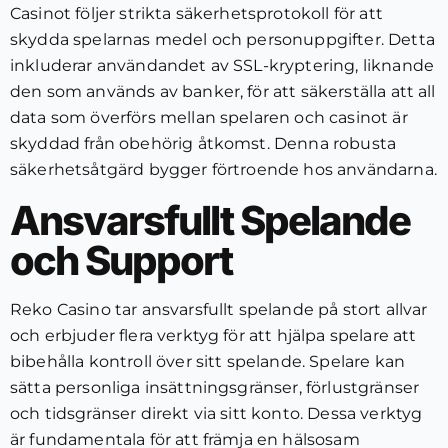
Casinot följer strikta säkerhetsprotokoll för att
skydda spelarnas medel och personuppgifter. Detta
inkluderar användandet av SSL-kryptering, liknande
den som används av banker, för att säkerställa att all
data som överförs mellan spelaren och casinot är
skyddad från obehörig åtkomst. Denna robusta
säkerhetsåtgärd bygger förtroende hos användarna.
Ansvarsfullt Spelande
och Support
Reko Casino tar ansvarsfullt spelande på stort allvar
och erbjuder flera verktyg för att hjälpa spelare att
bibehålla kontroll över sitt spelande. Spelare kan
sätta personliga insättningsgränser, förlustgränser
och tidsgränser direkt via sitt konto. Dessa verktyg
är fundamentala för att främja en hälsosam