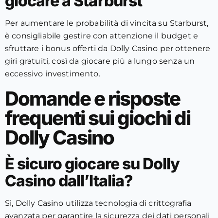
giocare a Starburst
Per aumentare le probabilità di vincita su Starburst,
è consigliabile gestire con attenzione il budget e
sfruttare i bonus offerti da Dolly Casino per ottenere
giri gratuiti, così da giocare più a lungo senza un
eccessivo investimento.
Domande e risposte
frequenti sui giochi di
Dolly Casino
È sicuro giocare su Dolly
Casino dall’Italia?
Sì, Dolly Casino utilizza tecnologia di crittografia
avanzata per garantire la sicurezza dei dati personali