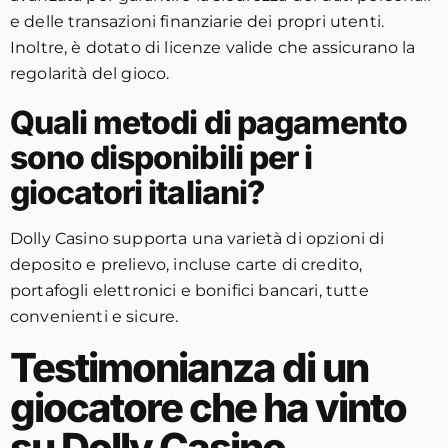
e delle transazioni finanziarie dei propri utenti.
Inoltre, è dotato di licenze valide che assicurano la
regolarità del gioco.
Quali metodi di pagamento
sono disponibili per i
giocatori italiani?
Dolly Casino supporta una varietà di opzioni di
deposito e prelievo, incluse carte di credito,
portafogli elettronici e bonifici bancari, tutte
convenienti e sicure.
Testimonianza di un
giocatore che ha vinto
su Dolly Casino