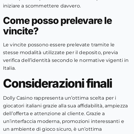
iniziare a scommettere davvero.
Come posso prelevare le
vincite?
Le vincite possono essere prelevate tramite le
stesse modalità utilizzate per il deposito, previa
verifica dell’identità secondo le normative vigenti in
Italia.
Considerazioni finali
Dolly Casino rappresenta un’ottima scelta per i
giocatori italiani grazie alla sua affidabilità, ampiezza
dell’offerta e attenzione al cliente. Grazie a
un’interfaccia moderna, promozioni interessanti e
un ambiente di gioco sicuro, è un’ottima