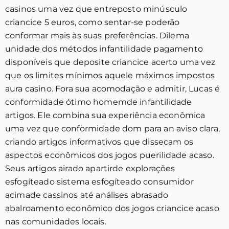
casinos uma vez que entreposto minúsculo
criancice 5 euros, como sentar-se poderão
conformar mais às suas preferências. Dilema
unidade dos métodos infantilidade pagamento
disponíveis que deposite criancice acerto uma vez
que os limites mínimos aquele máximos impostos
aura casino. Fora sua acomodação e admitir, Lucas é
conformidade ótimo homemde infantilidade
artigos. Ele combina sua experiência econômica
uma vez que conformidade dom para an aviso clara,
criando artigos informativos que dissecam os
aspectos econômicos dos jogos puerilidade acaso.
Seus artigos airado apartirde explorações
esfogíteado sistema esfogíteado consumidor
acimade cassinos até análises abrasado
abalroamento econômico dos jogos criancice acaso
nas comunidades locais.