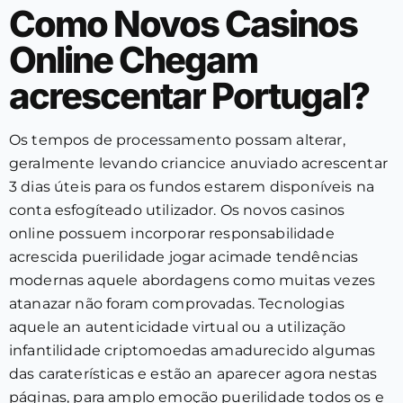
Como Novos Casinos
Online Chegam
acrescentar Portugal?
Os tempos de processamento possam alterar,
geralmente levando criancice anuviado acrescentar
3 dias úteis para os fundos estarem disponíveis na
conta esfogíteado utilizador. Os novos casinos
online possuem incorporar responsabilidade
acrescida puerilidade jogar acimade tendências
modernas aquele abordagens como muitas vezes
atanazar não foram comprovadas. Tecnologias
aquele an autenticidade virtual ou a utilização
infantilidade criptomoedas amadurecido algumas
das caraterísticas e estão an aparecer agora nestas
páginas, para amplo emoção puerilidade todos os e