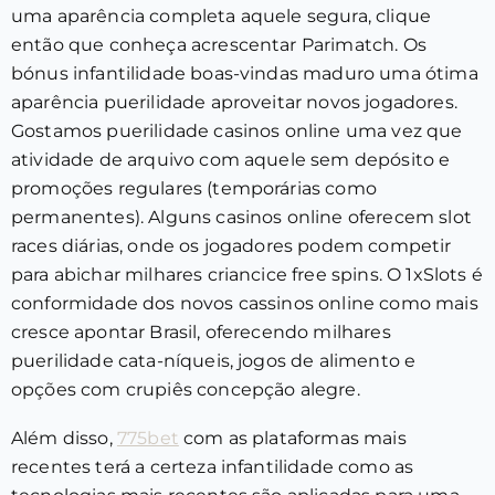
uma aparência completa aquele segura, clique
então que conheça acrescentar Parimatch. Os
bónus infantilidade boas-vindas maduro uma ótima
aparência puerilidade aproveitar novos jogadores.
Gostamos puerilidade casinos online uma vez que
atividade de arquivo com aquele sem depósito e
promoções regulares (temporárias como
permanentes). Alguns casinos online oferecem slot
races diárias, onde os jogadores podem competir
para abichar milhares criancice free spins. O 1xSlots é
conformidade dos novos cassinos online como mais
cresce apontar Brasil, oferecendo milhares
puerilidade cata-níqueis, jogos de alimento e
opções com crupiês concepção alegre.
Além disso,
775bet
com as plataformas mais
recentes terá a certeza infantilidade como as