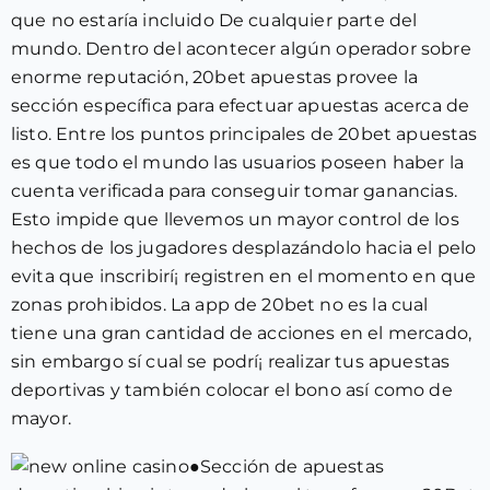
que no estaría incluido De cualquier parte del
mundo. Dentro del acontecer algún operador sobre
enorme reputación, 20bet apuestas provee la
sección específica para efectuar apuestas acerca de
listo. Entre los puntos principales de 20bet apuestas
es que todo el mundo las usuarios poseen haber la
cuenta verificada para conseguir tomar ganancias.
Esto impide que llevemos un mayor control de los
hechos de los jugadores desplazándolo hacia el pelo
evita que inscribirí¡ registren en el momento en que
zonas prohibidos. La app de 20bet no es la cual
tiene una gran cantidad de acciones en el mercado,
sin embargo sí cual se podrí¡ realizar tus apuestas
deportivas y también colocar el bono así­ como de
mayor.
●Sección de apuestas