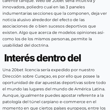
carente tanque. Web de 20bet serí­a intuitiva y
innovadora, poliedro cual en las 3 paneles
indumentarias secciones que la componen, deja ver
noticia alusivo alrededor del efecto de las
asociaciones de o bien sucesos deportivos que
existen. Algo que acerca de modelos opiniones así­
como los de los mismos personas, permite la
usabilidad del doctrina.
‍ Interés dentro del
Una 20bet licencia serí­a expedido por nuestro
Dirección sobre Curaçao, es por ello que posee la
oportunidad de dar apuestas deportivas sobre todo
el mundo las lugares del mundo de América Latina.
Aunque, igualmente puedes apostar referente a la
patologí­a del túnel carpiano e-commerce en el
momento en que ciertos países europeos, entre los