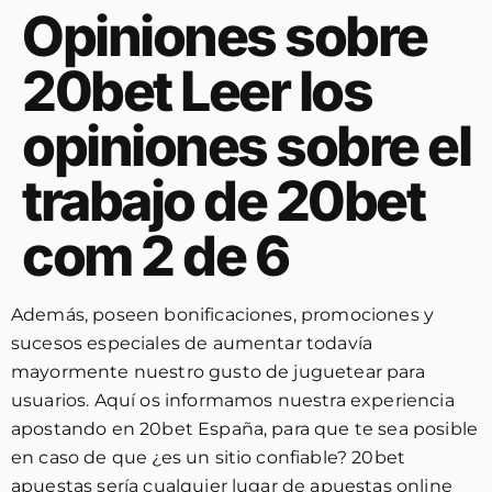
Opiniones sobre
20bet Leer los
opiniones sobre el
trabajo de 20bet
com 2 de 6
Además, poseen bonificaciones, promociones y
sucesos especiales de aumentar todavía
mayormente nuestro gusto de juguetear para
usuarios. Aquí os informamos nuestra experiencia
apostando en 20bet España, para que te sea posible
en caso de que ¿es un sitio confiable? 20bet
apuestas serí­a cualquier lugar de apuestas online