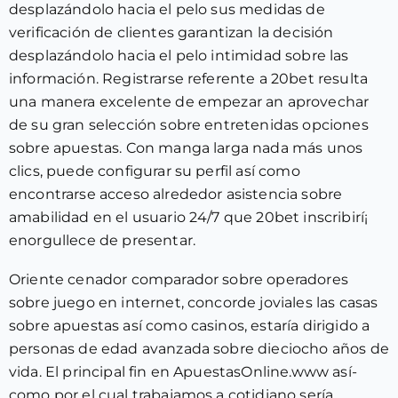
desplazándolo hacia el pelo sus medidas de
verificación de clientes garantizan la decisión
desplazándolo hacia el pelo intimidad sobre las
información. Registrarse referente a 20bet resulta
una manera excelente de empezar an aprovechar
de su gran selección sobre entretenidas opciones
sobre apuestas. Con manga larga nada más unos
clics, puede configurar su perfil así­ como
encontrarse acceso alrededor asistencia sobre
amabilidad en el usuario 24/7 que 20bet inscribirí¡
enorgullece de presentar.
Oriente cenador comparador sobre operadores
sobre juego en internet, concorde joviales las casas
sobre apuestas así­ como casinos, estaría dirigido a
personas de edad avanzada sobre dieciocho años de
vida. El principal fin en ApuestasOnline.www así­
como por el cual trabajamos a cotidiano serí­a