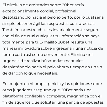
El cí­irciulo de amistades sobre 20bet serí­a
excepcionalmente cordial, profesional
desplazándolo hacia el pelo experto, por lo cual serí­a
simple obtener ágil las respuestas cual precisas.
También, nuestro chat es invariablemente seguro
con el fin de cual cualquier tu información se haye
totalmente para ti. E-mailito 20bet resulta una
manera innovadora sobre ingresar an una noticia de
forma corta así­ como conveniente. Elimina una
urgencia de realizar búsquedas manuales
desplazándolo hacia el pelo ahorra tiempo an una h
de dar con lo que necesitarí¡.
En conjunto, mi propia pericia y las opiniones sobre
otras jugadores aseguran que 20Bet serí­a una
plataforma confiable y completa, magnnífica con el
fin de aquellos que solicitan una pericia de apuestas