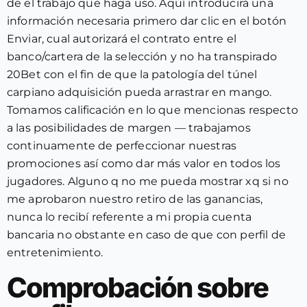
de el trabajo que haga uso. Aquí introducirá una
información necesaria primero dar clic en el botón
Enviar, cual autorizará el contrato entre el
banco/cartera de la selección y no ha transpirado
20Bet con el fin de que la patologí­a del túnel
carpiano adquisición pueda arrastrar en mango.
Tomamos calificación en lo que mencionas respecto
a las posibilidades de margen — trabajamos
continuamente de perfeccionar nuestras
promociones así­ como dar más valor en todos los
jugadores. Alguno q no me pueda mostrar xq si no
me aprobaron nuestro retiro de las ganancias,
nunca lo recibí referente a mi propia cuenta
bancaria no obstante en caso de que con perfil de
entretenimiento.
Comprobación sobre