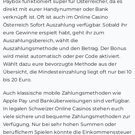
Paybox funktioniert super für Österreicher, da es
direkt mit eurer Handynummer oder Bank
verknüpft ist. Oft ist auch im Online Casino
Österreich Sofort Auszahlung verfügbar. Sobald ihr
eure Gewinne erspielt habt, geht ihr zum
Auszahlungsbereich, wählt die
Auszahlungsmethode und den Betrag. Der Bonus
wird meist automatisch oder per Code aktiviert.
Wählt dazu eure bevorzugte Methode aus der
Übersicht, die Mindesteinzahlung liegt oft nur bei 10
bis 20 Euro.
Auch klassische mobile Zahlungsmethoden wie
Apple Pay und Banküberweisungen sind verfügbar.
In legalen Schweizer Online Casinos stehen euch
viele sichere und bequeme Zahlungsmethoden zur
Verfügung. Nur bei sehr hohen Summen oder
beruflichem Spielen könnte die Einkommenssteuer