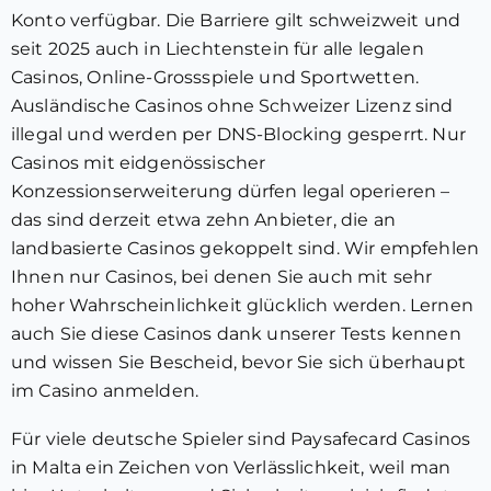
Konto verfügbar. Die Barriere gilt schweizweit und
seit 2025 auch in Liechtenstein für alle legalen
Casinos, Online-Grossspiele und Sportwetten.
Ausländische Casinos ohne Schweizer Lizenz sind
illegal und werden per DNS-Blocking gesperrt. Nur
Casinos mit eidgenössischer
Konzessionserweiterung dürfen legal operieren –
das sind derzeit etwa zehn Anbieter, die an
landbasierte Casinos gekoppelt sind. Wir empfehlen
Ihnen nur Casinos, bei denen Sie auch mit sehr
hoher Wahrscheinlichkeit glücklich werden. Lernen
auch Sie diese Casinos dank unserer Tests kennen
und wissen Sie Bescheid, bevor Sie sich überhaupt
im Casino anmelden.
Für viele deutsche Spieler sind Paysafecard Casinos
in Malta ein Zeichen von Verlässlichkeit, weil man