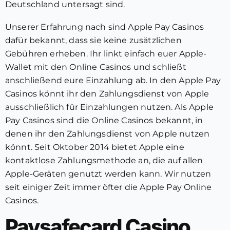
Deutschland untersagt sind.
Unserer Erfahrung nach sind Apple Pay Casinos
dafür bekannt, dass sie keine zusätzlichen
Gebühren erheben. Ihr linkt einfach euer Apple-
Wallet mit den Online Casinos und schließt
anschließend eure Einzahlung ab. In den Apple Pay
Casinos könnt ihr den Zahlungsdienst von Apple
ausschließlich für Einzahlungen nutzen. Als Apple
Pay Casinos sind die Online Casinos bekannt, in
denen ihr den Zahlungsdienst von Apple nutzen
könnt. Seit Oktober 2014 bietet Apple eine
kontaktlose Zahlungsmethode an, die auf allen
Apple-Geräten genutzt werden kann. Wir nutzen
seit einiger Zeit immer öfter die Apple Pay Online
Casinos.
Paysafecard Casino