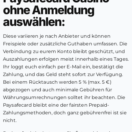
ohne Anmeldung
auswählen:
Diese variieren je nach Anbieter und können
Freispiele oder zusätzliche Guthaben umfassen. Die
Verbindung zu eurem Konto bleibt geschützt, und
Auszahlungen erfolgen meist innerhalb eines Tages.
Ihr loggt euch einfach per E-Mail ein, bestätigt die
Zahlung, und das Geld steht sofort zur Verfügung.
Bei einem Rücktausch werden 5 % (max. 5 €)
abgezogen und auch minimale Gebühren für
Währungsumrechnungen solltet ihr beachten. Die
Paysafecard bleibt eine der fairsten Prepaid-
Zahlungsmethoden, doch ganz gebührenfrei ist sie
nicht.