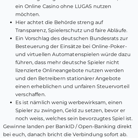
ein Online Casino ohne LUGAS nutzen
möchten.
Hier achtet die Behörde streng auf
Transparenz, Spielerschutz und faire Abläufe.
Ein Vorschlag des deutschen Bundesrats zur
Besteuerung der Einsätze bei Online-Poker-
und virtuellen Automatenspielen würde dazu
führen, dass mehr deutsche Spieler nicht
lizenzierte Onlineangebote nutzen werden
und den Betreibern stationärer Angebote
einen erheblichen und unfairen Steuervorteil
verschaffen.
Es ist nämlich wenig werbewirksam, einen
Spieler zu zwingen, Geld zu setzen, bevor er
noch weiss, welches sein bevorzugtes Spiel ist.
Gewinne landen per BankID / Open-Banking direkt
bei euch, danach bricht die Verbindung sofort ab.