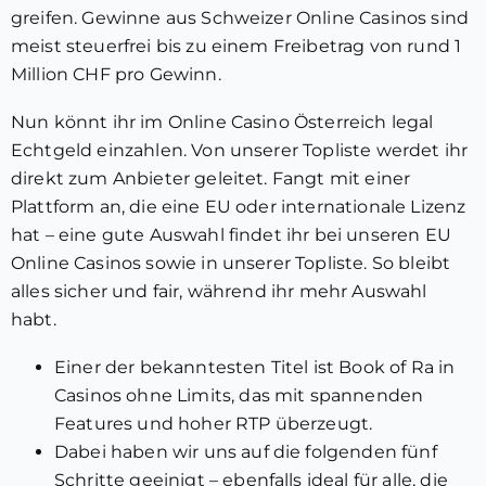
greifen. Gewinne aus Schweizer Online Casinos sind
meist steuerfrei bis zu einem Freibetrag von rund 1
Million CHF pro Gewinn.
Nun könnt ihr im Online Casino Österreich legal
Echtgeld einzahlen. Von unserer Topliste werdet ihr
direkt zum Anbieter geleitet. Fangt mit einer
Plattform an, die eine EU oder internationale Lizenz
hat – eine gute Auswahl findet ihr bei unseren EU
Online Casinos sowie in unserer Topliste. So bleibt
alles sicher und fair, während ihr mehr Auswahl
habt.
Einer der bekanntesten Titel ist Book of Ra in
Casinos ohne Limits, das mit spannenden
Features und hoher RTP überzeugt.
Dabei haben wir uns auf die folgenden fünf
Schritte geeinigt – ebenfalls ideal für alle, die