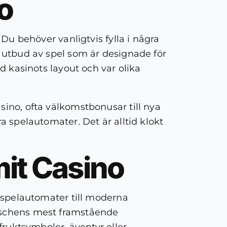
o
 Du behöver vanligtvis fylla i några
t utbud av spel som är designade för
ed kasinots layout och var olika
sino, ofta välkomstbonusar till nya
a spelautomater. Det är alltid klokt
mit Casino
a spelautomater till moderna
anschens mest framstående
 fruktsymboler, äventyr eller