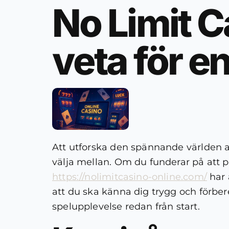
No Limit C
veta för e
Att utforska den spännande världen a
välja mellan. Om du funderar på att pr
https://nolimitcasino-online.com/
har 
att du ska känna dig trygg och förber
spelupplevelse redan från start.