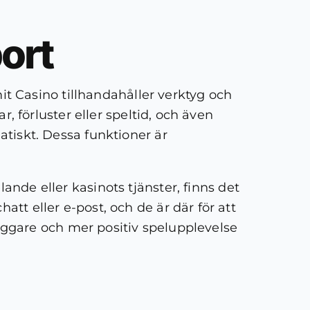
ort
imit Casino tillhandahåller verktyg och
r, förluster eller speltid, och även
atiskt. Dessa funktioner är
ande eller kasinots tjänster, finns det
att eller e-post, och de är där för att
tryggare och mer positiv spelupplevelse