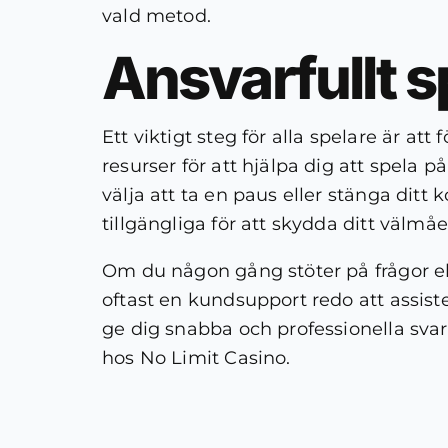
vald metod.
Ansvarfullt 
Ett viktigt steg för alla spelare är at
resurser för att hjälpa dig att spela på
välja att ta en paus eller stänga ditt
tillgängliga för att skydda ditt välmå
Om du någon gång stöter på frågor elle
oftast en kundsupport redo att assiste
ge dig snabba och professionella svar. 
hos No Limit Casino.