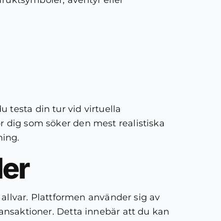
testa din tur vid virtuella
r dig som söker den mest realistiska
ming.
der
t allvar. Plattformen använder sig av
ransaktioner. Detta innebär att du kan