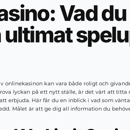
asino: Vad d
n ultimat spel
v onlinekasinon kan vara både roligt och givande
ova lyckan på ett nytt ställe, är det värt att tit
att erbjuda. Här får du en inblick i vad som väntar 
edd. Målet är att ge dig all information du behöv