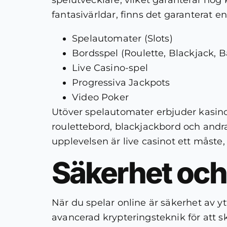
fantasivärldar, finns det garanterat en
Spelautomater (Slots)
Bordsspel (Roulette, Blackjack, B
Live Casino-spel
Progressiva Jackpots
Video Poker
Utöver spelautomater erbjuder kasinot
roulettebord, blackjackbord och andra
upplevelsen är live casinot ett måste,
Säkerhet och
När du spelar online är säkerhet av yt
avancerad krypteringsteknik för att s