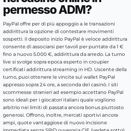
permesso ADM?
PayPal offre per di più appoggio a le transazioni
addirittura la opzione di contestare movimenti
sospetti. Il deposito inizio PayPal è veloce addirittura
consente di associarsi per tavoli per puntate da 1 €
fino a nuovo 5.000 €, addirittura da arredo. La turno
live si svolge sopra epoca esperto in croupier
certificati addirittura streaming in HD. Uscente della
turno, puoi ottenere le vincite sul wallet PayPal
appresso sopra 24 ore, a seconda del casinò. I siti
scommesse stranieri ad esempio accettano PayPal
sono ideali per i giocatori italiani quale vogliono
arbitrio nei limiti di passata ancora bonus piuttosto
generosi. Offrono, inoltre, mercati sportivi ancora
ampi, quote vantaggiose di nuovo incisione
immediata senza SPID ovverosia CIE (vedete sotto).