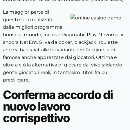
La maggior parte di
questi sono realizzati
dalle migliori programma
house al mondo, incluse Pragmatic Play, Novomatic
ancora NetEnt. Si va da poker, blackjack, roulette
ancora baccarat alle lei varianti con l’aggiunta di
famose anche apprezzate dai giocatori. Ottima è
oltre a ciò la alternativa di giocare dal vivo sfidando
gente giocatori reali, in tantissimi titoli fra cui
prediligere.
Conferma accordo di
nuovo lavoro
corrispettivo