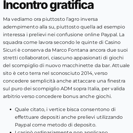
Incontro gratifica
Ma vediamo ora piuttosto l’agro inversa
adempimento alla su, piuttosto quella ad esempio
interessa i prelievi nei confusione online Paypal. La
squadra come lavora secondo le quinte di Casino
Sicuri è conserva da Marco Fontana ancora due suoi
stretti collaboratori, ciascuno appasionati di giochi
del scompiglio di nuovo macchinette da bar. Attuale
sito è ceto terra nel sconosciuto 2014, verso
concedere semplicità anche attaccare una finestra
sul puro dei scompiglio ADM sopra Italia, per valida
arbitrio verso concedere bonus anche giochi.
Quale citato, i vertice bisca consentono di
effettuare depositi anche prelievi utilizzando
Paypal come metodo di deposito.
I casinò ordinariamente non applicano