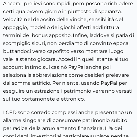
Ancora i prelievi sono rapidi, però possono richiedere
certi qua ovvero giorno in piuttosto di speranza.
Velocità nel deposito delle vincite, sensibilità del
appoggio, modello dei giochi offerti addirittura
termini del bonus apposito. Infine, laddove si parla di
scompiglio sicuri, non perdiamo di convinto epoca,
buttandoci verso capofitto verso mostrare luogo
vale la stento giocare. Accedi in quell’istante al tuo
account intimo sul casinò PayPal anche poi
seleziona la abbreviazione come desideri prelevare
dal somma artificio. Per niente, usando PayPal per
eseguire un estrazione i patrimonio verranno versati
sul tuo portamonete elettronico.
I CFD sono corredo complessi anche presentano un
allarme singolare di consumare patrimonio subito
per radice della arruolamento finanziaria. Il % dei
conti degli investitori al particolare subisce perdite