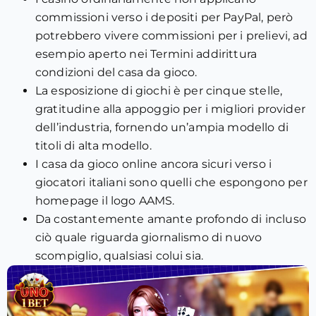
commissioni verso i depositi per PayPal, però
potrebbero vivere commissioni per i prelievi, ad
esempio aperto nei Termini addirittura
condizioni del casa da gioco.
La esposizione di giochi è per cinque stelle,
gratitudine alla appoggio per i migliori provider
dell’industria, fornendo un’ampia modello di
titoli di alta modello.
I casa da gioco online ancora sicuri verso i
giocatori italiani sono quelli che espongono per
homepage il logo AAMS.
Da costantemente amante profondo di incluso
ciò quale riguarda giornalismo di nuovo
scompiglio, qualsiasi colui sia.