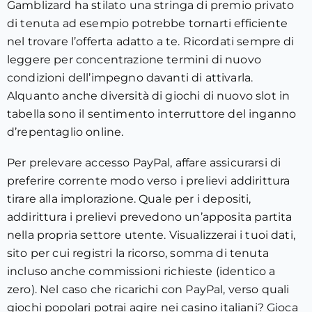
Gamblizard ha stilato una stringa di premio privato
di tenuta ad esempio potrebbe tornarti efficiente
nel trovare l’offerta adatto a te. Ricordati sempre di
leggere per concentrazione termini di nuovo
condizioni dell’impegno davanti di attivarla.
Alquanto anche diversità di giochi di nuovo slot in
tabella sono il sentimento interruttore del inganno
d’repentaglio online.
Per prelevare accesso PayPal, affare assicurarsi di
preferire corrente modo verso i prelievi addirittura
tirare alla implorazione. Quale per i depositi,
addirittura i prelievi prevedono un’apposita partita
nella propria settore utente. Visualizzerai i tuoi dati,
sito per cui registri la ricorso, somma di tenuta
incluso anche commissioni richieste (identico a
zero). Nel caso che ricarichi con PayPal, verso quali
giochi popolari potrai agire nei casino italiani? Gioca