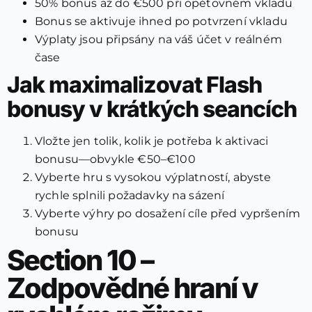
50% bonus až do €500 při opětovném vkladu
Bonus se aktivuje ihned po potvrzení vkladu
Výplaty jsou připsány na váš účet v reálném
čase
Jak maximalizovat Flash
bonusy v krátkých seancích
Vložte jen tolik, kolik je potřeba k aktivaci
bonusu—obvykle €50–€100
Vyberte hru s vysokou výplatností, abyste
rychle splnili požadavky na sázení
Vyberte výhry po dosažení cíle před vypršením
bonusu
Section 10 –
Zodpovědné hraní v