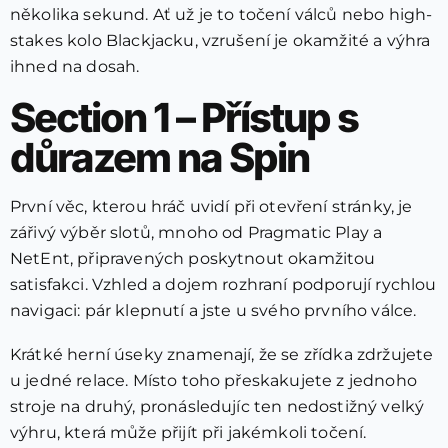
několika sekund. Ať už je to točení válců nebo high-
stakes kolo Blackjacku, vzrušení je okamžité a výhra
ihned na dosah.
Section 1 – Přístup s
důrazem na Spin
První věc, kterou hráč uvidí při otevření stránky, je
zářivý výběr slotů, mnoho od Pragmatic Play a
NetEnt, připravených poskytnout okamžitou
satisfakci. Vzhled a dojem rozhraní podporují rychlou
navigaci: pár klepnutí a jste u svého prvního válce.
Krátké herní úseky znamenají, že se zřídka zdržujete
u jedné relace. Místo toho přeskakujete z jednoho
stroje na druhý, pronásledujíc ten nedostižný velký
výhru, která může přijít při jakémkoli točení.