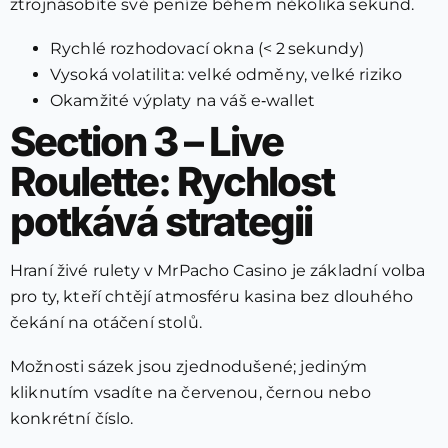
ztrojnásobíte své peníze během několika sekund.
Rychlé rozhodovací okna (< 2 sekundy)
Vysoká volatilita: velké odměny, velké riziko
Okamžité výplaty na váš e‑wallet
Section 3 – Live
Roulette: Rychlost
potkává strategii
Hraní živé rulety v MrPacho Casino je základní volba
pro ty, kteří chtějí atmosféru kasina bez dlouhého
čekání na otáčení stolů.
Možnosti sázek jsou zjednodušené; jediným
kliknutím vsadíte na červenou, černou nebo
konkrétní číslo.