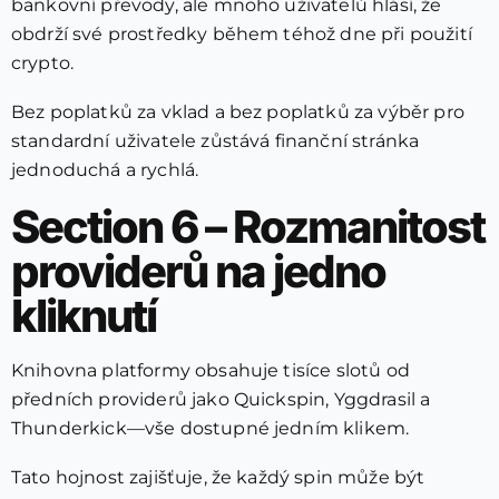
bankovní převody, ale mnoho uživatelů hlásí, že
obdrží své prostředky během téhož dne při použití
crypto.
Bez poplatků za vklad a bez poplatků za výběr pro
standardní uživatele zůstává finanční stránka
jednoduchá a rychlá.
Section 6 – Rozmanitost
providerů na jedno
kliknutí
Knihovna platformy obsahuje tisíce slotů od
předních providerů jako Quickspin, Yggdrasil a
Thunderkick—vše dostupné jedním klikem.
Tato hojnost zajišťuje, že každý spin může být