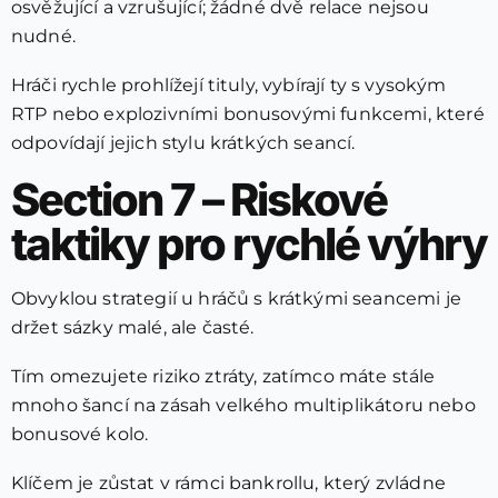
osvěžující a vzrušující; žádné dvě relace nejsou
nudné.
Hráči rychle prohlížejí tituly, vybírají ty s vysokým
RTP nebo explozivními bonusovými funkcemi, které
odpovídají jejich stylu krátkých seancí.
Section 7 – Riskové
taktiky pro rychlé výhry
Obvyklou strategií u hráčů s krátkými seancemi je
držet sázky malé, ale časté.
Tím omezujete riziko ztráty, zatímco máte stále
mnoho šancí na zásah velkého multiplikátoru nebo
bonusové kolo.
Klíčem je zůstat v rámci bankrollu, který zvládne