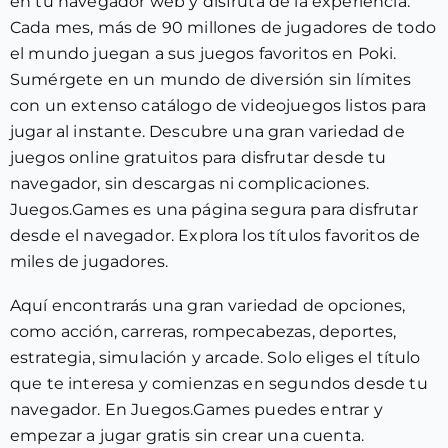
en tu navegador web y disfruta de la experiencia.
Cada mes, más de 90 millones de jugadores de todo
el mundo juegan a sus juegos favoritos en Poki.
Sumérgete en un mundo de diversión sin límites
con un extenso catálogo de videojuegos listos para
jugar al instante. Descubre una gran variedad de
juegos online gratuitos para disfrutar desde tu
navegador, sin descargas ni complicaciones.
Juegos.Games es una página segura para disfrutar
desde el navegador. Explora los títulos favoritos de
miles de jugadores.
Aquí encontrarás una gran variedad de opciones,
como acción, carreras, rompecabezas, deportes,
estrategia, simulación y arcade. Solo eliges el título
que te interesa y comienzas en segundos desde tu
navegador. En Juegos.Games puedes entrar y
empezar a jugar gratis sin crear una cuenta.