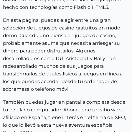
hecho con tecnologías como Flash o HTML5.
En esta página, puedes elegir entre una gran
selección de juegos de casino gratuitos en modo
demo. Cuando uno piensa en juegos de casino,
probablemente asume que necesita arriesgar su
dinero para poder disfrutarlos. Algunos
desarrolladores como IGT, Aristocrat y Bally han
redesarrollado muchos de sus juegos para
transformarlos de títulos físicos a juegos en línea a
los que puedes acceder desde tu ordenador de
sobremesa o teléfono móvil.
También puedes jugar en pantalla completa desde
tu celular o computador. Ahora tiene un sitio web
afiliado en España, tiene interés en el tema de SEO,
lo que lo llevó a esta nueva aventura española.