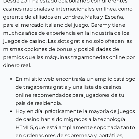
Desde 2011 ha estado colaborando con diferentes
casinos nacionales e internacionales en línea, como
gerente de afiliados en Londres, Malta y España,
para el mercado italiano del juego. Geremy tiene
muchos años de experiencia en la industria de los
juegos de casino. Las slots gratis no solo ofrecen las
mismas opciones de bonus y posibilidades de
premios que las máquinas tragamonedas online por
dinero real.
En mi sitio web encontrarás un amplio catálogo
de tragaperras gratis y una lista de casinos
online recomendados para jugadores de tu
país de residencia.
Hoy en día, prácticamente la mayoría de juegos
de casino han sido migrados a la tecnología
HTML5, que está ampliamente soportada tanto
en ordenadores de sobremesa y portátiles,