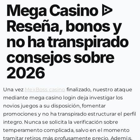
Mega Casino ᐉ
Reseña, bonos y
no ha transpirado
consejos sobre
2026
Una vez
MexBoss casino
finalizado, nuestro ataque
mediante mega casino login deja investigar los
novios juegos a su disposición, fomentar
promociones y no ha transpirado estructurar el perfil
integro. Nunca se solicita la verificación sobre
temperamento complicada, salvo en el momento
tramitar retiros más profusamente precio.
Ademí¡s,