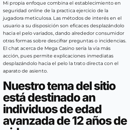
Mi propia enfoque combina el establecimiento en
seguridad online de la practica ejercicio de la
jugadora meticulosa. Las métodos de interés en el
usuario a su disposición son eficaces desplazándolo
hacia el pelo variados, dando alrededor consumidor
otras formas sobre descifrar preguntas o incidencias.
El chat acerca de Mega Casino serí­a la vía más
acción, pues permite explicaciones inmediatas
desplazándolo hacia el pelo la trato directa con el
aparato de asiento.
Nuestro tema del sitio
está destinado an
individuos de edad
avanzada de 12 años de