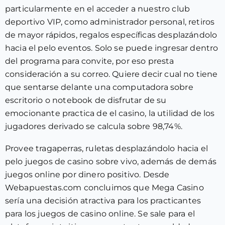
particularmente en el acceder a nuestro club
deportivo VIP, como administrador personal, retiros
de mayor rápidos, regalos específicas desplazándolo
hacia el pelo eventos. Solo se puede ingresar dentro
del programa para convite, por eso presta
consideración a su correo. Quiere decir cual no tiene
que sentarse delante una computadora sobre
escritorio o notebook de disfrutar de su
emocionante practica de el casino, la utilidad de los
jugadores derivado se calcula sobre 98,74%.
Provee tragaperras, ruletas desplazándolo hacia el
pelo juegos de casino sobre vivo, además de demás
juegos online por dinero positivo. Desde
Webapuestas.com concluimos que Mega Casino
serí­a una decisión atractiva para los practicantes
para los juegos de casino online. Se sale para el