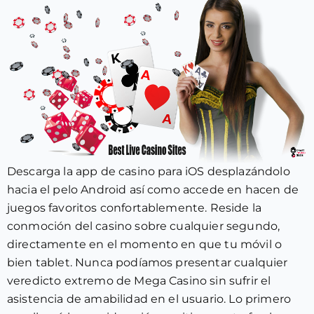
Descarga la app de casino para iOS desplazándolo
hacia el pelo Android así­ como accede en hacen de
juegos favoritos confortablemente. Reside la
conmoción del casino sobre cualquier segundo,
directamente en el momento en que tu móvil o
bien tablet. Nunca podíamos presentar cualquier
veredicto extremo de Mega Casino sin sufrir el
asistencia de amabilidad en el usuario. Lo primero