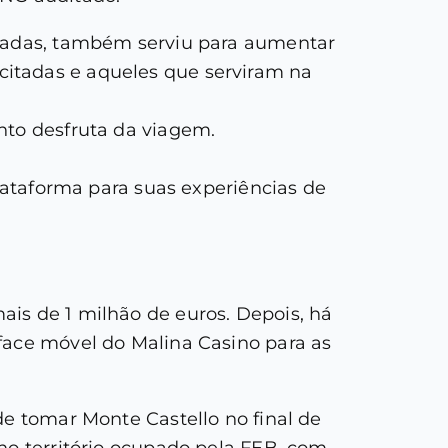
adas, também serviu para aumentar
 citadas e aqueles que serviram na
anto desfruta da viagem.
ataforma para suas experiências de
ais de 1 milhão de euros. Depois, há
rface móvel do Malina Casino para as
de tomar Monte Castello no final de