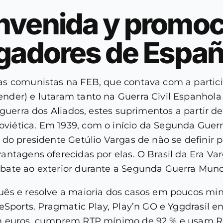
nvenida y promoc
ugadores de Espa
s comunistas na FEB, que contava com a partici
der) e lutaram tanto na Guerra Civil Espanhola
guerra dos Aliados, estes suprimentos a partir de 
iética. Em 1939, com o início da Segunda Guerr
 do presidente Getúlio Vargas de não se definir
ntagens oferecidas por elas. O Brasil da Era Var
bate ao exterior durante a Segunda Guerra Mund
uês e resolve a maioria dos casos em poucos min
eSports. Pragmatic Play, Play’n GO e Yggdrasil e
em euros, cumprem RTP mínimo de 92 % e usam R