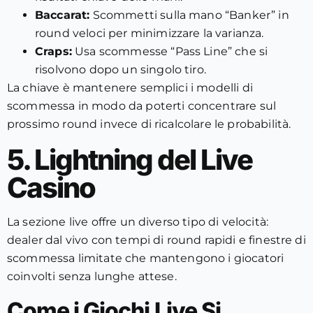
Baccarat:
Scommetti sulla mano “Banker” in
round veloci per minimizzare la varianza.
Craps:
Usa scommesse “Pass Line” che si
risolvono dopo un singolo tiro.
La chiave è mantenere semplici i modelli di
scommessa in modo da poterti concentrare sul
prossimo round invece di ricalcolare le probabilità.
5. Lightning del Live
Casino
La sezione live offre un diverso tipo di velocità:
dealer dal vivo con tempi di round rapidi e finestre di
scommessa limitate che mantengono i giocatori
coinvolti senza lunghe attese.
Come i Giochi Live Si