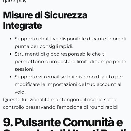
gameplay.
Misure di Sicurezza
Integrate
Supporto chat live disponibile durante le ore di
punta per consigli rapidi.
Strumenti di gioco responsabile che ti
permettono di impostare limiti di tempo per le
sessioni.
Supporto via email se hai bisogno di aiuto per
modificare le impostazioni del tuo account al
volo.
Queste funzionalità mantengono il rischio sotto
controllo preservando l’emozione di round rapidi.
9. Pulsante Comunità e