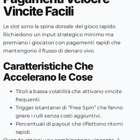
Vincite Facili
Le slot sono la spina dorsale del gioco rapido.
Richiedono un input strategico minimo ma
premiano i giocatori con pagamenti rapidi che
mantengono il flusso di denaro vivo.
Caratteristiche Che
Accelerano le Cose
Titoli a bassa volatilità che attivano vincite
frequenti.
Trigger istantanei di “Free Spin” che fanno
girare i rulli senza costi aggiuntivi.
Percentuali di payout che riflettono ritorni
rapidi.