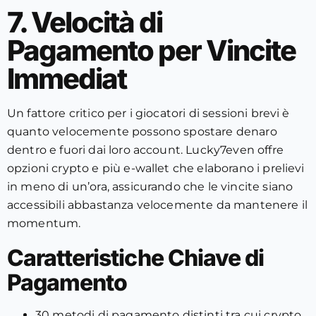
7. Velocità di
Pagamento per Vincite
Immediat
Un fattore critico per i giocatori di sessioni brevi è
quanto velocemente possono spostare denaro
dentro e fuori dai loro account. Lucky7even offre
opzioni crypto e più e-wallet che elaborano i prelievi
in meno di un’ora, assicurando che le vincite siano
accessibili abbastanza velocemente da mantenere il
momentum.
Caratteristiche Chiave di
Pagamento
30 metodi di pagamento distinti tra cui crypto