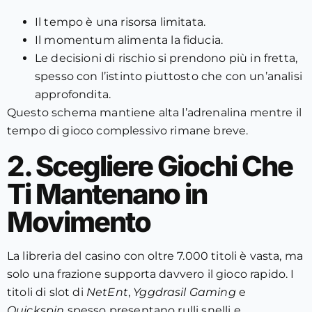
Il tempo è una risorsa limitata.
Il momentum alimenta la fiducia.
Le decisioni di rischio si prendono più in fretta,
spesso con l’istinto piuttosto che con un’analisi
approfondita.
Questo schema mantiene alta l’adrenalina mentre il
tempo di gioco complessivo rimane breve.
2. Scegliere Giochi Che
Ti Mantenano in
Movimento
La libreria del casino con oltre 7.000 titoli è vasta, ma
solo una frazione supporta davvero il gioco rapido. I
titoli di slot di
NetEnt
,
Yggdrasil Gaming
e
Quickspin
spesso presentano rulli snelli e