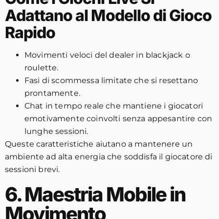
Adattano al Modello di Gioco
Rapido
Movimenti veloci del dealer in blackjack o
roulette.
Fasi di scommessa limitate che si resettano
prontamente.
Chat in tempo reale che mantiene i giocatori
emotivamente coinvolti senza appesantire con
lunghe sessioni.
Queste caratteristiche aiutano a mantenere un
ambiente ad alta energia che soddisfa il giocatore di
sessioni brevi.
6. Maestria Mobile in
Movimento