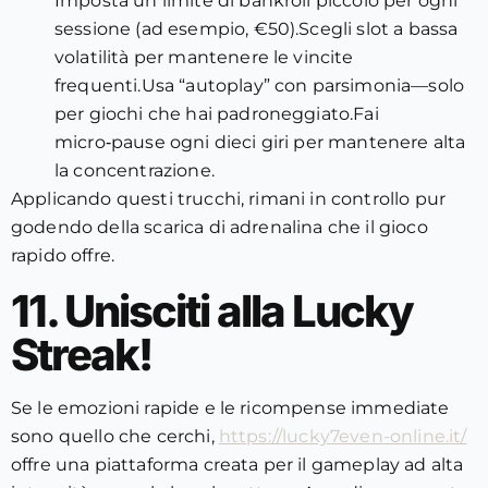
Imposta un limite di bankroll piccolo per ogni
sessione (ad esempio, €50).
Scegli slot a bassa
volatilità per mantenere le vincite
frequenti.
Usa “autoplay” con parsimonia—solo
per giochi che hai padroneggiato.
Fai
micro‑pause ogni dieci giri per mantenere alta
la concentrazione.
Applicando questi trucchi, rimani in controllo pur
godendo della scarica di adrenalina che il gioco
rapido offre.
11. Unisciti alla Lucky
Streak!
Se le emozioni rapide e le ricompense immediate
sono quello che cerchi,
https://lucky7even-online.it/
offre una piattaforma creata per il gameplay ad alta