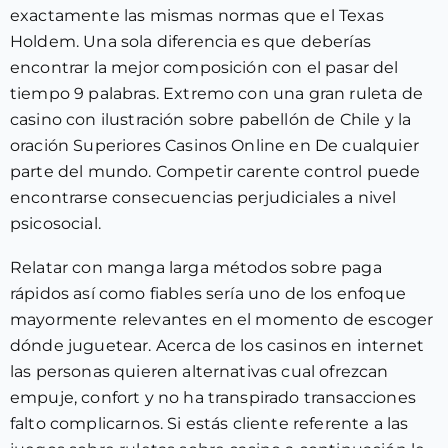
exactamente las mismas normas que el Texas
Holdem. Una sola diferencia es que deberías
encontrar la mejor composición con el pasar del
tiempo 9 palabras. Extremo con una gran ruleta de
casino con ilustración sobre pabellón de Chile y la
oración Superiores Casinos Online en De cualquier
parte del mundo. Competir carente control puede
encontrarse consecuencias perjudiciales a nivel
psicosocial.
Relatar con manga larga métodos sobre paga
rápidos así­ como fiables serí­a uno de los enfoque
mayormente relevantes en el momento de escoger
dónde juguetear. Acerca de los casinos en internet
las personas quieren alternativas cual ofrezcan
empuje, confort y no ha transpirado transacciones
falto complicarnos. Si estás cliente referente a las