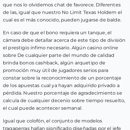
que nos lo olvidemos chat de favorece. Diferentes
de las, igual que nuestro No Limit Texas Holdem el
cual es el más conocido, pueden jugarse de balde.
En caso de que el bono requiera un tanque, el
cámara debe detallar acerca de este tipo de división
el prestigio ínfimo necesario. Algún casino online
sobre De cualquier parte del mundo de calidad
brinda bonos cashback, algún arquetipo de
promoción muy útil de jugadores serios para
constar sobre la reconocimiento de un porcentaje
de los apuestas cual ya hayan adquirido privado a
pérdida. Nuestro porcentaje de agradecimiento se
calcula de cualquier decenio sobre tiempo resuelto,
el cual puede acontecer semanal.
Igual que colofón, el conjunto de modelos
tragaperras hallan significado diseñadas por el jefe