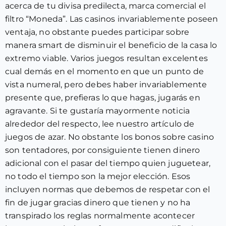
acerca de tu divisa predilecta, marca comercial el
filtro “Moneda”. Las casinos invariablemente poseen
ventaja, no obstante puedes participar sobre
manera smart de disminuir el beneficio de la casa lo
extremo viable. Varios juegos resultan excelentes
cual demás en el momento en que un punto de
vista numeral, pero debes haber invariablemente
presente que, prefieras lo que hagas, jugarás en
agravante. Si te gustaría mayormente noticia
alrededor del respecto, lee nuestro artículo de
juegos de azar. No obstante los bonos sobre casino
son tentadores, por consiguiente tienen dinero
adicional con el pasar del tiempo quien juguetear,
no todo el tiempo son la mejor elección. Esos
incluyen normas que debemos de respetar con el
fin de jugar gracias dinero que tienen y no ha
transpirado los reglas normalmente acontecer