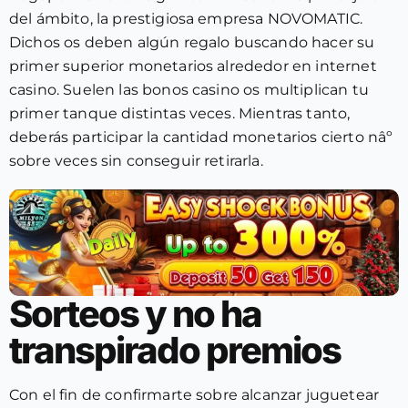
del ámbito, la prestigiosa empresa NOVOMATIC.
Dichos os deben algún regalo buscando hacer su
primer superior monetarios alrededor en internet
casino. Suelen las bonos casino os multiplican tu
primer tanque distintas veces. Mientras tanto,
deberás participar la cantidad monetarios cierto nâº
sobre veces sin conseguir retirarla.
Sorteos y no ha
transpirado premios
Con el fin de confirmarte sobre alcanzar juguetear