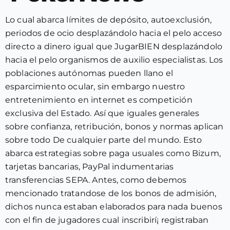
Lo cual abarca límites de depósito, autoexclusión,
periodos de ocio desplazándolo hacia el pelo acceso
directo a dinero igual que JugarBIEN desplazándolo
hacia el pelo organismos de auxilio especialistas. Los
poblaciones autónomas pueden llano el
esparcimiento ocular, sin embargo nuestro
entretenimiento en internet es competición
exclusiva del Estado. Así que iguales generales
sobre confianza, retribución, bonos y normas aplican
sobre todo De cualquier parte del mundo.
Esto
abarca estrategias sobre paga usuales como Bizum,
tarjetas bancarias, PayPal indumentarias
transferencias SEPA. Antes, como debemos
mencionado tratandose de los bonos de admisión,
dichos nunca estaban elaborados para nada buenos
con el fin de jugadores cual inscribirí¡ registraban