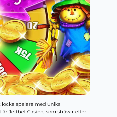
t locka spelare med unika
är Jettbet Casino, som strävar efter