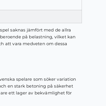
 spel saknas jämfört med de allra
 beroende på belastning, vilket kan
och att vara medveten om dessa
venska spelare som söker variation
 och en stark betoning på säkerhet
gare ett lager av bekvämlighet för