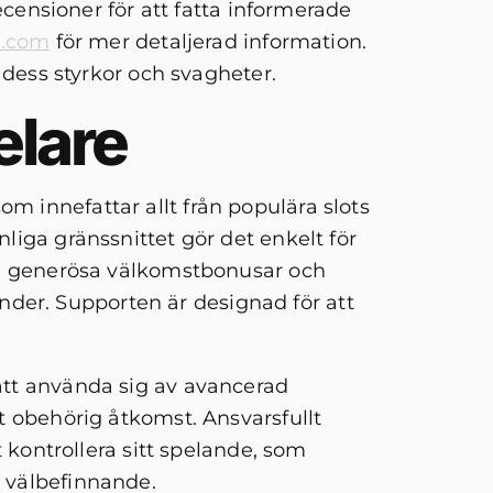
ecensioner för att fatta informerade
e.com
för mer detaljerad information.
 dess styrkor och svagheter.
elare
 innefattar allt från populära slots
liga gränssnittet gör det enkelt för
fta generösa välkomstbonusar och
der. Supporten är designad för att
att använda sig av avancerad
t obehörig åtkomst. Ansvarsfullt
t kontrollera sitt spelande, som
s välbefinnande.