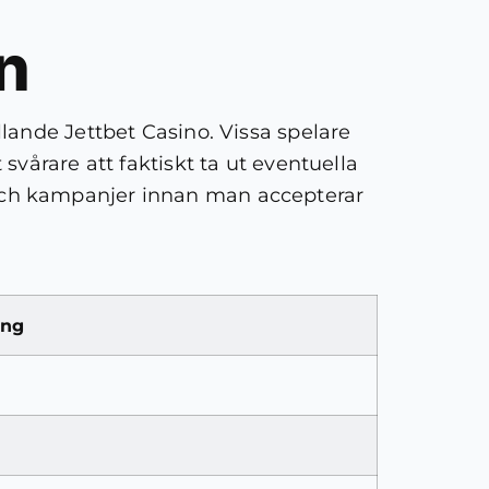
n
lande Jettbet Casino. Vissa spelare
vårare att faktiskt ta ut eventuella
ar och kampanjer innan man accepterar
ing