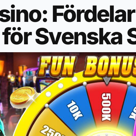
sino: Fördela
 för Svenska 