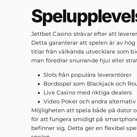
Spelupplevel
Jettbet Casino strävar efter att lev
Detta garanterar att spelen är av hög 
titlar från välkända utvecklare som b
man föredrar snurrande hjul eller strat
Slots från populära leverantörer
Bordsspel som Blackjack och Rou
Live Casino med riktiga dealers
Video Poker och andra alternativ
Möjligheten att spela både på dator o
för att fungera smidigt på smartphones
befinner sig. Detta ger en flexibel s