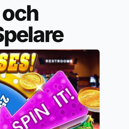
r och
Spelare