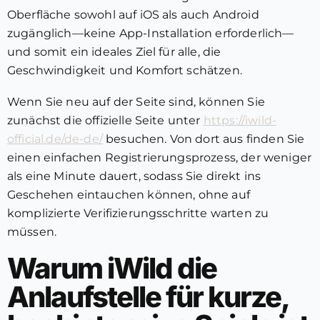
Oberfläche sowohl auf iOS als auch Android
zugänglich—keine App-Installation erforderlich—
und somit ein ideales Ziel für alle, die
Geschwindigkeit und Komfort schätzen.
Wenn Sie neu auf der Seite sind, können Sie
zunächst die offizielle Seite unter
https://iwild-
official.de/de-de/
besuchen. Von dort aus finden Sie
einen einfachen Registrierungsprozess, der weniger
als eine Minute dauert, sodass Sie direkt ins
Geschehen eintauchen können, ohne auf
komplizierte Verifizierungsschritte warten zu
müssen.
Warum iWild die
Anlaufstelle für kurze,