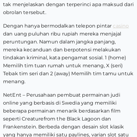
tak menjelaskan dengan terperinci apa maksud dari
obrolan tersebut.
Dengan hanya bermodalkan telepon pintar
casino
dan uang puluhan ribu rupiah mereka menjajal
peruntungan. Namun dalam jangka panjang,
mereka kecanduan dan berpotensi melakukan
tindakan kriminal, kata pengamat sosial. 1 (home)
Memilih tim tuan rumah untuk menang, X (seri)
Tebak tim seri dan 2 (away) Memilih tim tamu untuk
menang.
NetEnt – Perusahaan pembuat permainan judi
online yang berbasis di Swedia yang memiliki
beberapa permainan menarik berdasarkan film
seperti Creaturefrom the Black Lagoon dan
Frankenstein. Berbeda dengan desain slot klasik
yang hanya memiliki satu paylines, varian slot satu