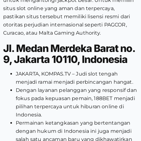
untuk mengantongi jackpot besar. Untuk memilih
situs slot online yang aman dan terpercaya,
pastikan situs tersebut memiliki lisensi resmi dari
otoritas perjudian internasional seperti PAGCOR,
Curacao, atau Malta Gaming Authority.
Jl. Medan Merdeka Barat no.
9, Jakarta 10110, Indonesia
JAKARTA, KOMPAS.TV – Judi slot tengah
menjadi ramai menjadi perbincangan hangat.
Dengan layanan pelanggan yang responsif dan
fokus pada kepuasan pemain, 188BET menjadi
pilihan terpercaya untuk hiburan online di
Indonesia.
Permainan ketangkasan yang bertentangan
dengan hukum di Indonesia ini juga menjadi
salah satu ancaman baru yang dikhawatirkan