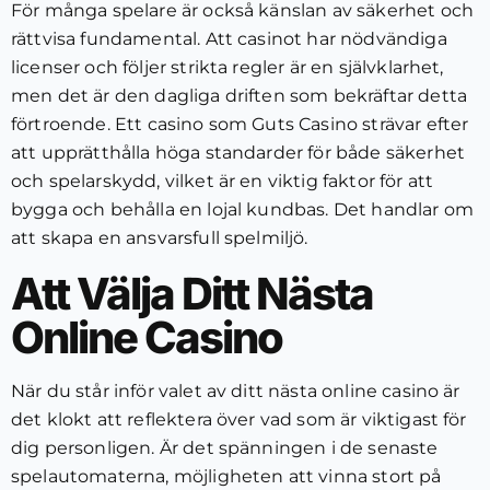
För många spelare är också känslan av säkerhet och
rättvisa fundamental. Att casinot har nödvändiga
licenser och följer strikta regler är en självklarhet,
men det är den dagliga driften som bekräftar detta
förtroende. Ett casino som Guts Casino strävar efter
att upprätthålla höga standarder för både säkerhet
och spelarskydd, vilket är en viktig faktor för att
bygga och behålla en lojal kundbas. Det handlar om
att skapa en ansvarsfull spelmiljö.
Att Välja Ditt Nästa
Online Casino
När du står inför valet av ditt nästa online casino är
det klokt att reflektera över vad som är viktigast för
dig personligen. Är det spänningen i de senaste
spelautomaterna, möjligheten att vinna stort på