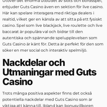
Utöver det enorma utbudet av slots och bordsspel,
erbjuder Guts Casino även en sektion för live casino.
Här kan spelare interagera med riktiga dealers i
realtid, vilket ger en känsla av att sitta på ett fysiskt
casino. Spel som live blackjack, live roulette och live
baccarat är populära val och bidrar till den
autentiska och spännande spelupplevelsen som
Guts Casino är känt för. Detta är perfekt för den som
söker en mer social och interaktiv spelmiljö.
Nackdelar och
Utmaningar med Guts
Casino
Trots många positiva aspekter finns det också
potentiella nackdelar med Guts Casino som är
viktiga att känna till. Ibland kan bonusvillkoren