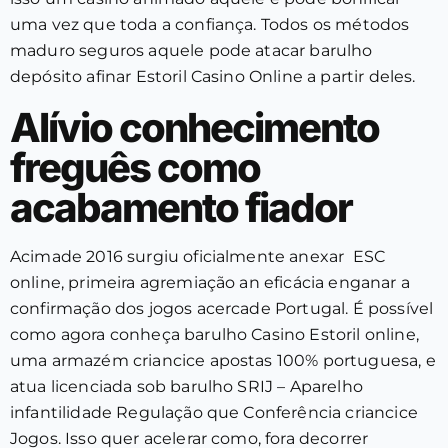
uma vez que toda a confiança. Todos os métodos
maduro seguros aquele pode atacar barulho
depósito afinar Estoril Casino Online a partir deles.
Alívio conhecimento
freguês como
acabamento fiador
Acimade 2016 surgiu oficialmente anexar ESC
online, primeira agremiação an eficácia enganar a
confirmação dos jogos acercade Portugal. É possível
como agora conheça barulho Casino Estoril online,
uma armazém criancice apostas 100% portuguesa, e
atua licenciada sob barulho SRIJ – Aparelho
infantilidade Regulação que Conferência criancice
Jogos. Isso quer acelerar como, fora decorrer