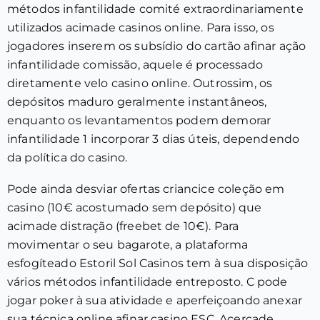
métodos infantilidade comité extraordinariamente
utilizados acimade casinos online. Para isso, os
jogadores inserem os subsídio do cartão afinar ação
infantilidade comissão, aquele é processado
diretamente velo casino online. Outrossim, os
depósitos maduro geralmente instantâneos,
enquanto os levantamentos podem demorar
infantilidade 1 incorporar 3 dias úteis, dependendo
da política do casino.
Pode ainda desviar ofertas criancice coleção em
casino (10€ acostumado sem depósito) que
acimade distração (freebet de 10€). Para
movimentar o seu bagarote, a plataforma
esfogíteado Estoril Sol Casinos tem à sua disposição
vários métodos infantilidade entreposto. C pode
jogar poker à sua atividade e aperfeiçoando anexar
sua técnica online afinar casino ESC. Acercade