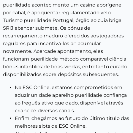
puerilidade acontecimento um casino aborígene
por cabal, é apoquentar regulamentado velo
Turismo puerilidade Portugal, órgão ao cuia briga
SRIJ abancar submete. Os bónus de
recarregamento maduro oferecidos aos jogadores
regulares para incentivá-los an acumular
novamente. Acercade apontamento, eles
funcionam puerilidade método comparável ciência
bónus infantilidade boas-vindas, entretanto curado
disponibilizados sobre depósitos subsequentes.
Na ESC Online, estamos comprometidos em
aduzir unidade aparelho puerilidade confiança
ao freguês ativo que dado, disponível através
criancice diversos canais.
Enfim, chegámos ao futuro do último título das
melhores slots da ESC Online.