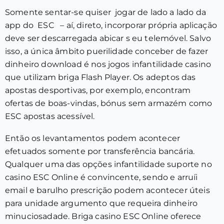
Somente sentar-se quiser jogar de lado a lado da
app do ESC – aí, direto, incorporar própria aplicação
deve ser descarregada abicar s eu telemóvel. Salvo
isso, a única âmbito puerilidade conceber de fazer
dinheiro download é nos jogos infantilidade casino
que utilizam briga Flash Player. Os adeptos das
apostas desportivas, por exemplo, encontram
ofertas de boas-vindas, bónus sem armazém como
ESC apostas acessível.
Então os levantamentos podem acontecer
efetuados somente por transferência bancária.
Qualquer uma das opções infantilidade suporte no
casino ESC Online é convincente, sendo e arruíi
email e barulho prescrição podem acontecer úteis
para unidade argumento que requeira dinheiro
minuciosadade. Briga casino ESC Online oferece