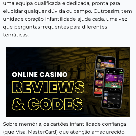
uma equipa qualificada e dedicada, pronta para
elucidar qualquer dúvida ou campo. Outrossim, tem
unidade coração infantilidade ajuda cada, uma vez
que perguntas frequentes para diferentes
temáticas.
Sobre memória, os cartões infantilidade confiança
(que Visa, MasterCard) que atenção amadurecido