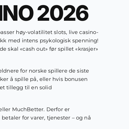
SINO 2026
ser høy-volatilitet slots, live casino-
nikk med intens psykologisk spenning!
e skal «cash out» før spillet «krasjer»
ldnere for norske spillere de siste
ker å spille på, eller hvis bonusen
 tillegg til en solid
eller MuchBetter. Derfor er
etaler for varer, tjenester – og nå