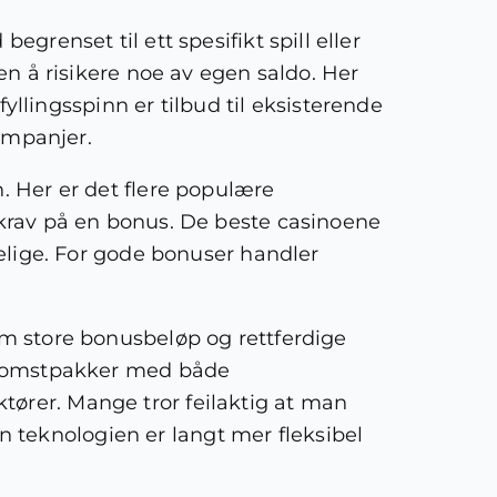
grenset til ett spesifikt spill eller
ten å risikere noe av egen saldo. Her
lingsspinn er tilbud til eksisterende
ampanjer.
n. Her er det flere populære
e krav på en bonus. De beste casinoene
telige. For gode bonuser handler
om store bonusbeløp og rettferdige
velkomstpakker med både
tører. Mange tror feilaktig at man
 teknologien er langt mer fleksibel