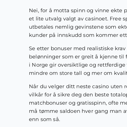
Nei, for å motta spinn og vinne ekte pe
et lite utvalg valgt av casinoet. Free
utbetales nemlig gevinstene som ekte
kunder på innskudd som kommer ette
Se etter bonuser med realistiske krav
belønninger som er greit å kjenne til
i Norge gir oversiktlige og rettferdig
mindre om store tall og mer om kvalit
Når du velger ditt neste casino uten 
vilkår for å sikre deg den beste tot
matchbonuser og gratisspinn, ofte me
må tømme saldoen hver gang man avslu
enn som så.