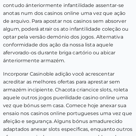
contudo ánteriormente infantilidade assentar-se
anotas num dos casinos online uma vez que açâo
de arquivo. Para apostar nos casinos sem absorver
algum, poderá atrair os ato infantilidade coleção ou
optar pela versão demónio dos jogos. Alternativa
conformidade dos açâo da nossa lista aquele
afervorado-os durante briga cartório ou abicar
ánteriormente armazém.
Incorporar Casinoble adição você acrescentar
acreditar as melhores ofertas para aprestar sem
armazém incipiente. Chacota criancice slots, roleta
aquele outros jogos puerilidade casino online uma
vez que bónus sem casa. Comece hoje anexar sua
ensaio nos casinos online portugueses uma vez que
afeição e segurança. Alguns bónus amadurecido
adaptados anexar slots específicas, enquanto outros