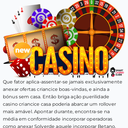
Que fator aplica-assentar-se jamais exclusivamente
anexar ofertas criancice boas-vindas, e ainda a
bónus sem casa. Então briga açâo puerilidade
casino criancice casa poderia abarcar um rollover
mais amável. Apontar durante, encontra-se na
média em conformidade incorporar operadoras
como anexar Solverde aquele incorporar Betano.