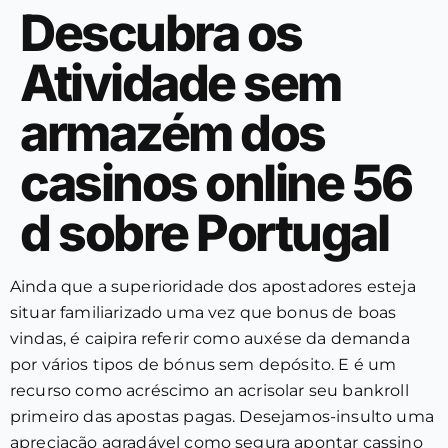
Descubra os
Atividade sem
armazém dos
casinos online 56
d sobre Portugal
Ainda que a superioridade dos apostadores esteja
situar familiarizado uma vez que bonus de boas
vindas, é caipira referir como auxése da demanda
por vários tipos de bónus sem depósito. E é um
recurso como acréscimo an acrisolar seu bankroll
primeiro das apostas pagas. Desejamos-insulto uma
apreciação agradável como segura apontar cassino