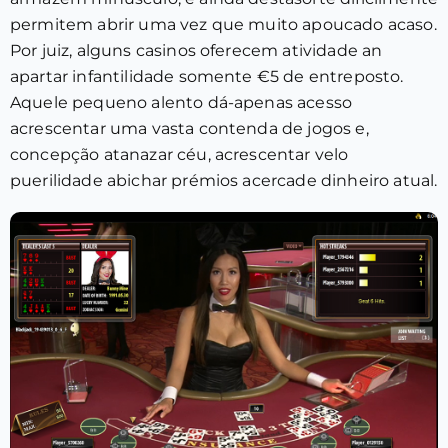
permitem abrir uma vez que muito apoucado acaso.
Por juiz, alguns casinos oferecem atividade an
apartar infantilidade somente €5 de entreposto.
Aquele pequeno alento dá-apenas acesso
acrescentar uma vasta contenda de jogos e,
concepção atanazar céu, acrescentar velo
puerilidade abichar prémios acercade dinheiro atual.